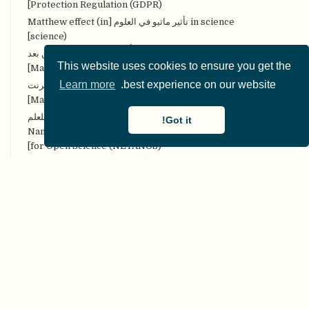
Protection Regulation (GDPR)]
in science تأثير ماثيو في العلوم [Matthew effect (in
science)]
MOOCs مقرَّرات التَّعلُّم الضَّخمة المفتوحة عن بعد
This website uses cookies to ensure you get the
[Massive Open Online Courses (MOOCs)]
Learn more
best experience on our website.
MOOPs الأوراق الضخمة والمفتوحة على الإنترنت
[Massively Open Online Papers (MOOPs)]
NETANOS إخفاء هُويَّة النَّص المعتمد على الكيان للعلم
Got it!
المفتوح [Named entity-based Text Anonymization
for Open Science (NETANOS)]
NHST اختبار دلالة الفرضيَّة الصِّفريَّة [Null Hypothesis
Significance Testing (NHST)]
NIRO-SR المراجعات المنهجيَّة غير التَّدخليَّة المفتوحة،
والقابلة للتِّكرار [Non-Intervention, Reproducible, and
Open Systematic Reviews (NIRO-SR)]
OER Commons مصادر التعَّلُّم المفتوحة العامّة [Open
Educational Resources (OER) Commons]
OERs المصادر التَّعليميَّة المفتوحة [Open Educational
Resources (OERs)]
Open Researcher and Contributor ID الأوركيد