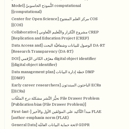
computational النُّموذج الحاسوبيّ [Model
(computational)]
COS مركز العلم المفتوح [Center for Open Science
(COS)]
CREP مشروع التِّكرار والتَّعليم التَّعاوني [Collaborative
Replication and Education Project (CREP)]
DA-RT الوصول للبيانات وشفافيَّة البحث [Data Access and
Research Transparency (DA-RT)]
digital object identifier معرّف الكائن الرَّقمي [DOI
(digital object identifier)]
DMP خطة إدارة البيانات [Data management plan
(DMP)]
ECRs الباحثون المبتدئون [Early career researchers
(ECRs)]
File Drawer Problem تحيُّز النَّشر مشكلة درج الملفَّات
[Publication bias (File Drawer Problem)]
FLAE مبدأ التَّأكيد على المؤلفَين الأول والأخير [First-last-
author-emphasis norm (FLAE)]
GDPR لائحة حماية البيانات العامَّة [General Data