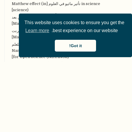
in science تأثير ماثيو في العلوم [Matthew effect (in
science)]
MOOCs مقرَّرات التَّعلُّم الضَّخمة المفتوحة عن بعد
This website uses cookies to ensure you get the
[Massive Open Online Courses (MOOCs)]
Learn more
best experience on our website.
MOOPs الأوراق الضخمة والمفتوحة على الإنترنت
[Massively Open Online Papers (MOOPs)]
NETANOS إخفاء هُويَّة النَّص المعتمد على الكيان للعلم
Got it!
المفتوح [Named entity-based Text Anonymization
for Open Science (NETANOS)]
NHST اختبار دلالة الفرضيَّة الصِّفريَّة [Null Hypothesis
Significance Testing (NHST)]
NIRO-SR المراجعات المنهجيَّة غير التَّدخليَّة المفتوحة،
والقابلة للتِّكرار [Non-Intervention, Reproducible, and
Open Systematic Reviews (NIRO-SR)]
OER Commons مصادر التعَّلُّم المفتوحة العامّة [Open
Educational Resources (OER) Commons]
OERs المصادر التَّعليميَّة المفتوحة [Open Educational
Resources (OERs)]
Open Researcher and Contributor ID الأوركيد
[ORCID (Open Researcher and Contributor ID)]