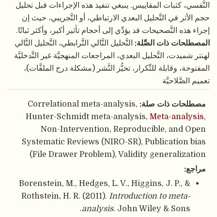
النَّفسي، كثبات المقاييس. ينبغي تنفيذ هذه الإجراءات قبل تحليل
حجم الأثر في التَّحليل البعدي الارتباطي، أو التَّجريبي، حيث إن
إجراء هذه التَّصحيحات قد يؤدِّي إلى أحجام تأثير أكبر، وأكثر ثباتًا.
المصطلحات ذات الصِّلة:
التَّحليل التَّالي التَّرابطي، التَّحليل التَّالي
لهنتر شميدت، التَّحليل البعدي، المراجعات المنهجيَّة غير التَّدخليَّة
المفتوحة، وقابلة للتِّكرار، تحيُّز النَّشر (مشكلة درج الملفَّات)،
تعميم الصَّلاحيَّة
مصطلحات ذات صلة:
Correlational meta-analysis,
Hunter-Schmidt meta-analysis,
Meta-analysis
,
Non-Intervention, Reproducible, and Open
Systematic Reviews (NIRO-SR), Publication bias
(File Drawer Problem), Validity generalization
مراجع:
Borenstein, M., Hedges, L. V., Higgins, J. P., &
Rothstein, H. R. (2011).
Introduction to meta-
analysis
. John Wiley & Sons.