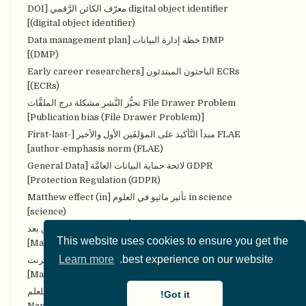
digital object identifier معرّف الكائن الرَّقمي [DOI
(digital object identifier)]
DMP خطة إدارة البيانات [Data management plan
(DMP)]
ECRs الباحثون المبتدئون [Early career researchers
(ECRs)]
File Drawer Problem تحيُّز النَّشر مشكلة درج الملفَّات
[Publication bias (File Drawer Problem)]
FLAE مبدأ التَّأكيد على المؤلفَين الأول والأخير [First-last-
author-emphasis norm (FLAE)]
GDPR لائحة حماية البيانات العامَّة [General Data
Protection Regulation (GDPR)]
in science تأثير ماثيو في العلوم [Matthew effect (in
science)]
MOOCs مقرَّرات التَّعلُّم الضَّخمة المفتوحة عن بعد
This website uses cookies to ensure you get the
[Massive Open Online Courses (MOOCs)]
Learn more
best experience on our website.
MOOPs الأوراق الضخمة والمفتوحة على الإنترنت
[Massively Open Online Papers (MOOPs)]
NETANOS إخفاء هُويَّة النَّص المعتمد على الكيان للعلم
Got it!
المفتوح [Named entity-based Text Anonymization