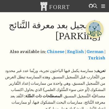
التَّسجيل بعد معرفة النَّتائج
[PARKing]
Also available in:
Chinese
|
English
|
German
|
Turkish
تعريف:
ممارسة يكمل فيها الباحثون تجربة، وربَّما عدد غير محدود
من التَّجارب قبل التَّسجيل المسبق. وهذه الممارسة تبطل الغرض
من التَّسجيل المسبق، وهي واحدة من ممارسات إعداد التَّقارير
المشكوك (أو حتى سوء السُّلوك العلمي) الذي يحاول اكتساب
مصداقيَّة التَّسجيل المسبق.
المصطلحات ذات الصِّلة:
النَّقد بعد
معرفة النَّتائج، ممارسات البحث المشكوك فيها، أو ممارسات
إعداد التَّقارير المشكوك فيها ، سباركنغ