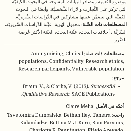
موضوع التّعمية ومصادر البيانات المفتوحة في البحوث الكيفيَّة
التي تركز على التَّجارب والآراء الشَّخصيَّة، وأيضًا في البحوث
الكميَّة التي تتضمَّن عينتها مشاركين في الدِّراسات السَّريريَّة.
المصطلحات ذات الصِّلة:
مجهول الهُوية، عيِّنة الدِّراسات السَّريريَّة،
السِّريَّة ، أخلاقيات البحث، عيِّنة البحث، العيّنة الأكثر عُرضة
للضَّرر.
مصطلحات ذات صلة:
Anonymising, Clinical
populations, Confidentiality, Research ethics,
Research participants, Vulnerable population
مرجع:
Braun, V., & Clarke, V. (2013).
Successful
Qualitative Research
. SAGE Publications.
أعدّه في الأصل:
Claire Melia
راجعه:
Tsvetomira Dumbalska, Bethan Iley, Tamara
Kalandadze, Bettina M.J. Kern, Sam Parsons,
Charlotte R. Pennington, Flávio Azevedo,