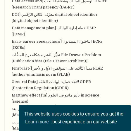
DA-RT الوصول للبيانات وشفافيَّة البحث [Data Access and
Research Transparency (DA-RT)]
digital object identifier معرّف الكائن الرَّقمي [DOI
(digital object identifier)]
DMP خطة إدارة البيانات [Data management plan
(DMP)]
ECRs الباحثون المبتدئون [Early career researchers
(ECRs)]
File Drawer Problem تحيُّز النَّشر مشكلة درج الملفَّات
[Publication bias (File Drawer Problem)]
FLAE مبدأ التَّأكيد على المؤلفَين الأول والأخير [First-last-
author-emphasis norm (FLAE)]
GDPR لائحة حماية البيانات العامَّة [General Data
Protection Regulation (GDPR)]
in science تأثير ماثيو في العلوم [Matthew effect (in
science)]
MOOCs مقرَّرات التَّعلُّم الضَّخمة المفتوحة عن بعد
This website uses cookies to ensure you get the
[Massive Open Online Courses (MOOCs)]
Learn more
best experience on our website.
MOOPs الأوراق الضخمة والمفتوحة على الإنترنت
[Massively Open Online Papers (MOOPs)]