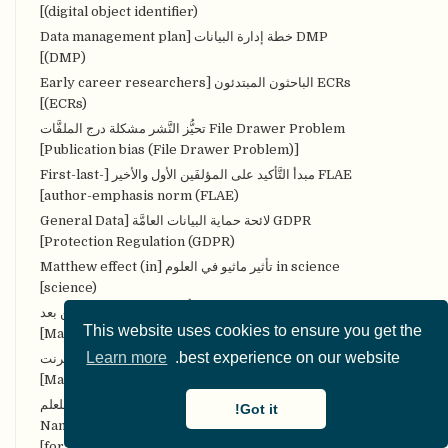
(digital object identifier)]
DMP خطة إدارة البيانات [Data management plan
(DMP)]
ECRs الباحثون المبتدئون [Early career researchers
(ECRs)]
File Drawer Problem تحيُّز النَّشر مشكلة درج الملفَّات
[Publication bias (File Drawer Problem)]
FLAE مبدأ التَّأكيد على المؤلفَين الأول والأخير [First-last-
author-emphasis norm (FLAE)]
GDPR لائحة حماية البيانات العامَّة [General Data
Protection Regulation (GDPR)]
in science تأثير ماثيو في العلوم [Matthew effect (in
science)]
MOOCs مقرَّرات التَّعلُّم الضَّخمة المفتوحة عن بعد
This website uses cookies to ensure you get the
[Massive Open Online Courses (MOOCs)]
Learn more
best experience on our website.
MOOPs الأوراق الضخمة والمفتوحة على الإنترنت
[Massively Open Online Papers (MOOPs)]
NETANOS إخفاء هُويَّة النَّص المعتمد على الكيان للعلم
Got it!
المفتوح [Named entity-based Text Anonymization
for Open Science (NETANOS)]