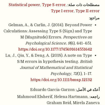
مصطلحات ذات صلة:
,
Type S error
,
Statistical power
Type I error
,
Type II error
مراجع:
Gelman, A., & Carlin, J. (2014). Beyond Power
Calculations: Assessing Type S (Sign) and Type
M (Magnitude) Errors.
Perspectives on
Psychological Science
,
9
(6), 641–651.
https://doi.org/10.1177/1745691614551642
Lu, J., Qiu, Y., & Deng, A. (2018). A note on Type
S/M errors in hypothesis testing.
British
Journal of Mathematical and Statistical
Psychology
,
72
(1), 1–17.
https://doi.org/10.1111/bmsp.12132
أعدّه في الأصل:
Eduardo Garcia-Garzon
راجعه:
Mahmoud Elsherif, Helena Hartmann,
Graham Reid, Mirela Zaneva