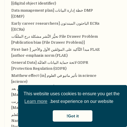
(digital object identifier)]
DMP خطة إدارة البيانات [Data management plan
(DMP)]
ECRs الباحثون المبتدئون [Early career researchers
(ECRs)]
File Drawer Problem تحيُّز النَّشر مشكلة درج الملفَّات
[Publication bias (File Drawer Problem)]
FLAE مبدأ التَّأكيد على المؤلفَين الأول والأخير [First-last-
author-emphasis norm (FLAE)]
GDPR لائحة حماية البيانات العامَّة [General Data
Protection Regulation (GDPR)]
in science تأثير ماثيو في العلوم [Matthew effect (in
science)]
MOOCs مقرَّرات التَّعلُّم الضَّخمة المفتوحة عن بعد
This website uses cookies to ensure you get the
[Massive Open Online Courses (MOOCs)]
Learn more
best experience on our website.
MOOPs الأوراق الضخمة والمفتوحة على الإنترنت
[Massively Open Online Papers (MOOPs)]
NETANOS إخفاء هُويَّة النَّص المعتمد على الكيان للعلم
Got it!
المفتوح [Named entity-based Text Anonymization
for Open Science (NETANOS)]