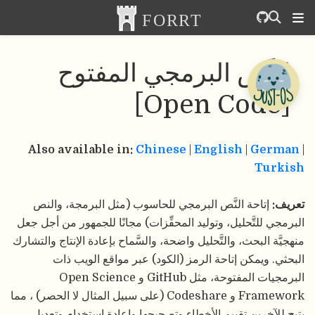
النَّص البرمجي المفتوح
[Open Code]
Also available in:
Chinese
|
English
|
German
|
Turkish
تعريف:
إتاحة النَّص البرمجي للحاسوب (مثل البرمجة، والنص
البرمجي للتَّحليل، وتوليد المحفِّزات) مجانًا للجمهور من أجل جعل
منهجيَّة البحث، والتَّحليل واضحة، والسَّماح بإعادة الإنتاج والتشارك
البحثي. ويمكن إتاحة الرمز (الكود) عبر مواقع الويب ذات
البرمجيات المفتوحة، مثل GitHub و Open Science
Framework و Codeshare (على سبيل المثال لا الحصر) ، مما
يتيح للآخرين تقييم الأخطاء وتصحيحها وإعادة استخدام وتعديل