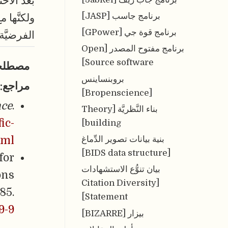
بعد الاخت
برنامج جاسب [JASP]
ولكنَّها 
برنامج قوة جي [GPower]
الفرضيَّة،
برنامج مفتوح المصدر [Open
Source software]
مصطلح
بروبنساينس
مراجع:
[Bropenscience]
nce
.
بناء النَّظريَّة [Theory
ic-
building]
بنية بيانات تصوير الدِّماغ
tml
[BIDS data structure]
for
بيان تنوُّع الاستشهادات
ons
[Citation Diversity
385.
Statement]
9-9
بيزار [BIZARRE]