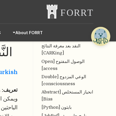
النَّشر المفترس الاستغلاليّ
[Predatory Publishing]
النَّص البرمجي المفتوح
[Open Code]
S
About FORRT
النَّظريَّة [Theory]
النقد بعد معرفة النتائج
النَّظ
[CARKing]
الوصول المفتوح [Open
access]
urkish
الوعي المزدوج [Double
consciousness]
تعريف:
ه
انحياز المستخلص [Abstract
ويمكن ال
Bias]
الباحثين
بايثون [Python]
برنامج جاب ريف [JabRef]