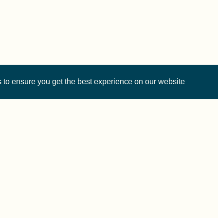
 to ensure you get the best experience on our website.
Cite FORRT
Imprint
·
Privacy
rwise noted, content on this site is licensed under a
CC 