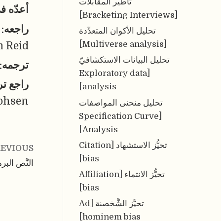
تأطير المقابلات
أعدّه ف
[Bracketing Interviews]
راجعه:
تحليل الأكوان المتعدِّدة
[Multiverse analysis]
 Reid
تحليل البيانات الاستكشافيّ
ترجمه:
[Exploratory data
راجع ت
analysis]
ohsen
تحليل منحنى المواصفات
[Specification Curve
Analysis]
تحيُّز الاستشهاد [Citation
EVIOUS
bias]
النَّص البرمجي
تحيُّز الانتماء [Affiliation
bias]
تحيَّز الشَّخصنة [Ad
hominem bias]