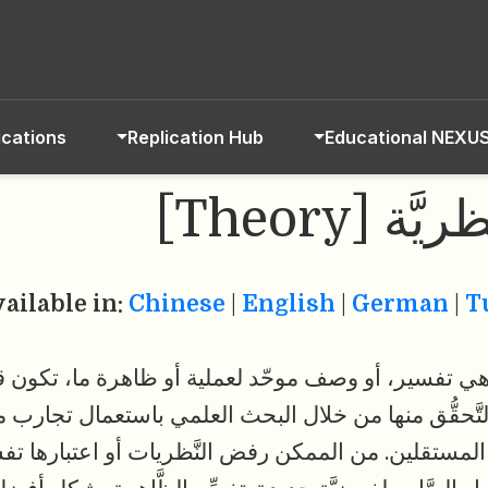
ications
Replication Hub
Educational NEXU
ريَّة [Theory]
vailable in:
Chinese
|
English
|
German
|
T
ي تفسير، أو وصف موحّد لعملية أو ظاهرة ما، تكون قابل
تَّحقُّق منها من خلال البحث العلمي باستعمال تجارب م
 المستقلين. من الممكن رفض النَّظريات أو اعتبارها تف