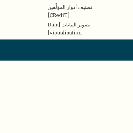
تصنيف أدوار المؤلِّفين
[CRediT]
تصوير البيانات [Data
visualisation]
تعارض المصالح [Conflict of
interest]
تّعهد التَّسجيل المسبق
[Preregistration
Pledge]
تقدير المعاملات باستخدام
النَّهج البايزي [Bayesian
Parameter Estimation]
© 2026 - FORRT > Framework for Open and Reproducible Research Training
توليف الأدلة [Evidence
BY NC SA 4.0
license
Synthesis]
تينزينج [Tenzing]