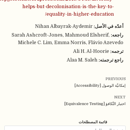
helps-but-decolonisation-is-the-key-to
equality-in-higher-education
في الأصل:
Nihan Albayrak-Aydemir
Sarah Ashcroft-Jones, Mahmoud Elsherif,
Michele C. Lim, Emma Norris, Flávio Az
:
Ali H. Al-Hoorie
رجمته:
Alaa M. Saleh
PR
Accessibility]
Equivalence T]
قائمة المصطلحات