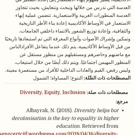
التي ندرس من خلالها ونبحث ونتعايش، بحيث تتجاوز
لمنظورات الغربية والاستعمارية. تتضمن عملية إنهاء
ر في الأوساط الأكاديمية إعادة بناء الأطر التاريخية
ة، وإعادة توزيع الشعور بالانتماء داخلفي الجامعات،
إشراك الأصوات وأنواع المعرفة التي تم استبعادها تاريخيًا
لأوساط الأكاديمية. يتم ذلك عندما يتفاعل الأفرادالناس
يهم وحاضرهم ومستقبلهم من منظور مستقل عن
المهيمن اجتماعيًا. ويتم ذلك أيضًا من خلال استيعاب،
ض، القيم والعادات الداخلية للأفراد من مستعمرة معينة.
ات ذات الصِّلة:
التنوع؛ المساواة؛ الشمول
ات ذات صلة:
Inclusion
,
Equity
,
Diversity
Albayrak, N. (2018).
Diversity helps b
decolonisation is the key to equality in high
education
. Retrieved fro
https://lsepgcertcitl.wordpress.com/2018/04/16/diversity