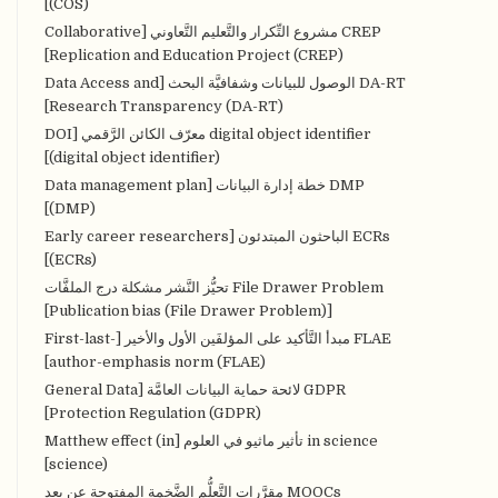
(COS)]
CREP مشروع التِّكرار والتَّعليم التَّعاوني [Collaborative
Replication and Education Project (CREP)]
DA-RT الوصول للبيانات وشفافيَّة البحث [Data Access and
Research Transparency (DA-RT)]
digital object identifier معرّف الكائن الرَّقمي [DOI
(digital object identifier)]
DMP خطة إدارة البيانات [Data management plan
(DMP)]
ECRs الباحثون المبتدئون [Early career researchers
(ECRs)]
File Drawer Problem تحيُّز النَّشر مشكلة درج الملفَّات
[Publication bias (File Drawer Problem)]
FLAE مبدأ التَّأكيد على المؤلفَين الأول والأخير [First-last-
author-emphasis norm (FLAE)]
GDPR لائحة حماية البيانات العامَّة [General Data
Protection Regulation (GDPR)]
in science تأثير ماثيو في العلوم [Matthew effect (in
science)]
MOOCs مقرَّرات التَّعلُّم الضَّخمة المفتوحة عن بعد