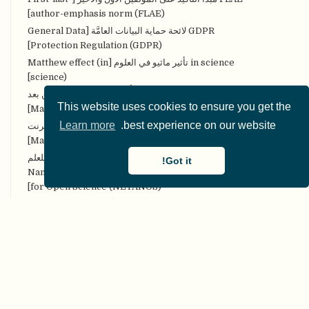
author-emphasis norm (FLAE)]
GDPR لائحة حماية البيانات العامَّة [General Data
Protection Regulation (GDPR)]
in science تأثير ماثيو في العلوم [Matthew effect (in
science)]
MOOCs مقرَّرات التَّعلُّم الضَّخمة المفتوحة عن بعد
This website uses cookies to ensure you get the
[Massive Open Online Courses (MOOCs)]
Learn more
best experience on our website.
MOOPs الأوراق الضخمة والمفتوحة على الإنترنت
[Massively Open Online Papers (MOOPs)]
NETANOS إخفاء هُويَّة النَّص المعتمد على الكيان للعلم
Got it!
المفتوح [Named entity-based Text Anonymization
for Open Science (NETANOS)]
NHST اختبار دلالة الفرضيَّة الصِّفريَّة [Null Hypothesis
Significance Testing (NHST)]
NIRO-SR المراجعات المنهجيَّة غير التَّدخليَّة المفتوحة،
والقابلة للتِّكرار [Non-Intervention, Reproducible, and
Open Systematic Reviews (NIRO-SR)]
OER Commons مصادر التعَّلُّم المفتوحة العامّة [Open
Educational Resources (OER) Commons]