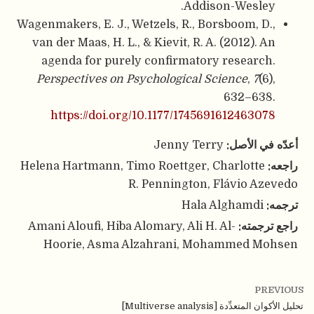
Addison-Wesley.
Wagenmakers, E. J., Wetzels, R., Borsboom, D.,
van der Maas, H. L., & Kievit, R. A. (2012). An
agenda for purely confirmatory research.
Perspectives on Psychological Science
,
7
(6),
632–638.
https://doi.org/10.1177/1745691612463078
أعدّه في الأصل:
Jenny Terry
راجعه:
Helena Hartmann, Timo Roettger, Charlotte
R. Pennington, Flávio Azevedo
ترجمه:
Hala Alghamdi
راجع ترجمته:
Amani Aloufi, Hiba Alomary, Ali H. Al-
Hoorie, Asma Alzahrani, Mohammed Mohsen
PREVIOUS
تحليل الأكوان المتعدِّدة [Multiverse analysis]