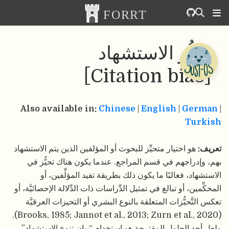
تحيُّز الاستشهاد
[Citation bias]
Also available in:
Chinese
|
English
|
German
|
Turkish
تعريف:
هو اختيار متحيِّز للبحوث أو المؤلفين الذين يتم الاستشهاد
بهم، وإدراجهم في قسم المراجع. عندما يكون هناك تحيُّز في
الاستشهاد، فغالبًا ما يكون ذلك بطريقة تفيد المؤلِّفين، أو
المحكِّمين، أو تبالغ في تمثيل الدِّراسات ذات الدِّلالة الإحصائيَّة، أو
تعكس التَّحيُّزات المتعلقة بالنوع البشري أو التحيزات العرقيَّة
(Brooks, 1985; Jannot et al., 2013; Zurn et al., 2020).
ولعل أحد الحلول المقترحة هو استخدام “بيان تنوع الاستشهاد”