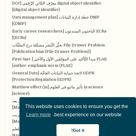
digital object identifier معرّف الكائن الرَّقمي [DOI
(digital object identifier)]
DMP خطة إدارة البيانات [Data management plan
(DMP)]
ECRs الباحثون المبتدئون [Early career researchers
(ECRs)]
File Drawer Problem تحيُّز النَّشر مشكلة درج الملفَّات
[Publication bias (File Drawer Problem)]
FLAE مبدأ التَّأكيد على المؤلفَين الأول والأخير [First-last-
author-emphasis norm (FLAE)]
GDPR لائحة حماية البيانات العامَّة [General Data
Protection Regulation (GDPR)]
in science تأثير ماثيو في العلوم [Matthew effect (in
science)]
MOOCs مقرَّرات التَّعلُّم الضَّخمة المفتوحة عن بعد
This website uses cookies to ensure you get the
[Massive Open Online Courses (MOOCs)]
Learn more
best experience on our website.
MOOPs الأوراق الضخمة والمفتوحة على الإنترنت
[Massively Open Online Papers (MOOPs)]
NETANOS إخفاء هُويَّة النَّص المعتمد على الكيان للعلم
Got it!
المفتوح [Named entity-based Text Anonymization