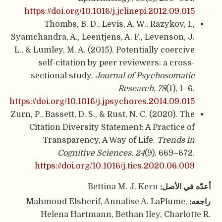
https://doi.org/10.1016/j.jclinepi.2012.09.015
Thombs, B. D., Levis, A. W., Razykov, I.,
Syamchandra, A., Leentjens, A. F., Levenson, J.
L., & Lumley, M. A. (2015). Potentially coercive
self-citation by peer reviewers: a cross-
sectional study.
Journal of Psychosomatic
Research
,
78
(1), 1–6.
https://doi.org/10.1016/j.jpsychores.2014.09.015
Zurn, P., Bassett, D. S., & Rust, N. C. (2020). The
Citation Diversity Statement: A Practice of
Transparency, A Way of Life.
Trends in
Cognitive Sciences
,
24
(9), 669–672.
https://doi.org/10.1016/j.tics.2020.06.009
أعدّه في الأصل:
Bettina M. J. Kern
راجعه:
Mahmoud Elsherif, Annalise A. LaPlume,
Helena Hartmann, Bethan Iley, Charlotte R.