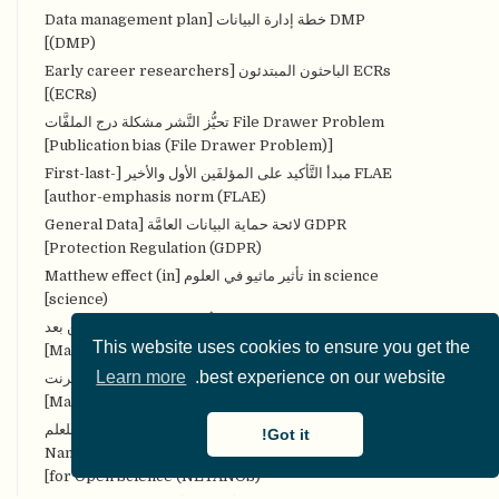
DMP خطة إدارة البيانات [Data management plan
(DMP)]
ECRs الباحثون المبتدئون [Early career researchers
(ECRs)]
File Drawer Problem تحيُّز النَّشر مشكلة درج الملفَّات
[Publication bias (File Drawer Problem)]
FLAE مبدأ التَّأكيد على المؤلفَين الأول والأخير [First-last-
author-emphasis norm (FLAE)]
GDPR لائحة حماية البيانات العامَّة [General Data
Protection Regulation (GDPR)]
in science تأثير ماثيو في العلوم [Matthew effect (in
science)]
MOOCs مقرَّرات التَّعلُّم الضَّخمة المفتوحة عن بعد
This website uses cookies to ensure you get the
[Massive Open Online Courses (MOOCs)]
Learn more
best experience on our website.
MOOPs الأوراق الضخمة والمفتوحة على الإنترنت
[Massively Open Online Papers (MOOPs)]
NETANOS إخفاء هُويَّة النَّص المعتمد على الكيان للعلم
Got it!
المفتوح [Named entity-based Text Anonymization
for Open Science (NETANOS)]