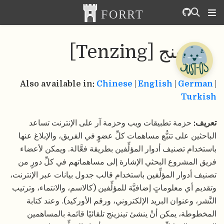
تينزينج [Tenzing]
Also available in:
Chinese
|
English
|
German
|
Turkish
تعريف:
حزمة تطبيقات ويب وحزمة آر على الإنترنت تساعد
الباحثين على تتبُّع مساهمات كلِّ عضوٍ في الفريق، والإبلاغ عنها
باستخدام تصنيف أدوار المؤلِّفين بطريقة فعَّالة. ويمكن لأعضاء
فريق المشروع البحثي الإشارة إلى مساهماتهم في كلِّ دورٍ من
تصنيف أدوار المؤلِّفين باستخدام قالب جدول بيانات عبر الإنترنت،
وتقديم أي معلوماتٍ إضافيَّة للمؤلِّفين (كالاسم، والانتماء، وترتيب
النَّشر، وعنوان البريد الإلكتروني، ورقم الأوركيد). وعند كتابة
المخطوطة، يمكن أنْ ينشئ تينزينج تلقائيًا قائمة بالمساهمين