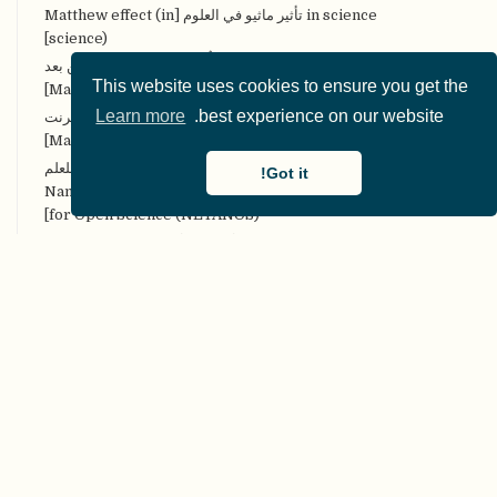
in science تأثير ماثيو في العلوم [Matthew effect (in
science)]
MOOCs مقرَّرات التَّعلُّم الضَّخمة المفتوحة عن بعد
This website uses cookies to ensure you get the
[Massive Open Online Courses (MOOCs)]
Learn more
best experience on our website.
MOOPs الأوراق الضخمة والمفتوحة على الإنترنت
[Massively Open Online Papers (MOOPs)]
NETANOS إخفاء هُويَّة النَّص المعتمد على الكيان للعلم
Got it!
المفتوح [Named entity-based Text Anonymization
for Open Science (NETANOS)]
NHST اختبار دلالة الفرضيَّة الصِّفريَّة [Null Hypothesis
Significance Testing (NHST)]
NIRO-SR المراجعات المنهجيَّة غير التَّدخليَّة المفتوحة،
والقابلة للتِّكرار [Non-Intervention, Reproducible, and
Open Systematic Reviews (NIRO-SR)]
OER Commons مصادر التعَّلُّم المفتوحة العامّة [Open
Educational Resources (OER) Commons]
OERs المصادر التَّعليميَّة المفتوحة [Open Educational
Resources (OERs)]
Open Researcher and Contributor ID الأوركيد
[ORCID (Open Researcher and Contributor ID)]