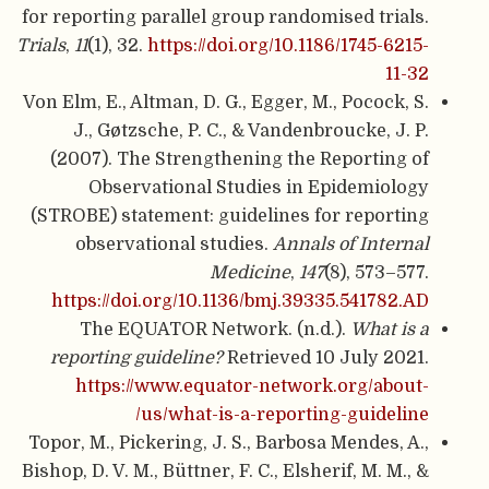
for reporting parallel group randomised trials.
Trials
,
11
(1), 32.
https://doi.org/10.1186/1745-6215-
11-32
Von Elm, E., Altman, D. G., Egger, M., Pocock, S.
J., Gøtzsche, P. C., & Vandenbroucke, J. P.
(2007). The Strengthening the Reporting of
Observational Studies in Epidemiology
(STROBE) statement: guidelines for reporting
observational studies.
Annals of Internal
Medicine
,
147
(8), 573–577.
https://doi.org/10.1136/bmj.39335.541782.AD
The EQUATOR Network. (n.d.).
What is a
reporting guideline?
Retrieved 10 July 2021.
https://www.equator-network.org/about-
us/what-is-a-reporting-guideline/
Topor, M., Pickering, J. S., Barbosa Mendes, A.,
Bishop, D. V. M., Büttner, F. C., Elsherif, M. M., &