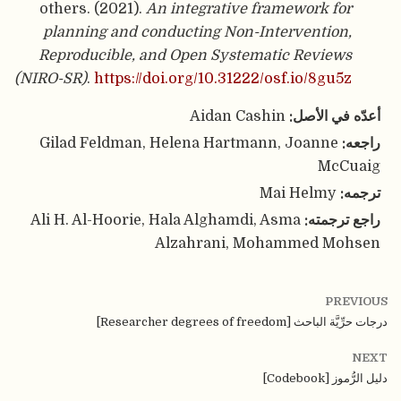
others. (2021).
An integrative framework for
planning and conducting Non-Intervention,
Reproducible, and Open Systematic Reviews
(NIRO-SR)
.
https://doi.org/10.31222/osf.io/8gu5z
أعدّه في الأصل:
Aidan Cashin
راجعه:
Gilad Feldman, Helena Hartmann, Joanne
McCuaig
ترجمه:
Mai Helmy
راجع ترجمته:
Ali H. Al-Hoorie, Hala Alghamdi, Asma
Alzahrani, Mohammed Mohsen
PREVIOUS
درجات حرِّيَّة الباحث [Researcher degrees of freedom]
NEXT
دليل الرُّموز [Codebook]