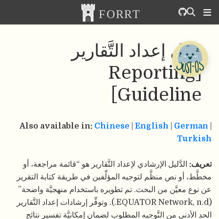
دليل إعداد التَّقارير
[Reporting
Guideline]
Also available in:
Chinese
|
English
|
German
|
Turkish
تعريف:
الدَّليل الإرشادي لإعداد التَّقارير هو “قائمة مراجعة، أو
مخطَّط، أو نص منظَّم لتوجيه المؤلِّفين في طريقة كتابة التقرير
عن نوع معيَّن من البحث. تم تطويره باستخدام منهجيَّة واضحة”
(EQUATOR Network, n.d.). وتوفِّر إرشادات إعداد التَّقارير
الحد الأدنى من التَّوجيه المطلوب لضمان إمكانيَّة تفسير نتائج