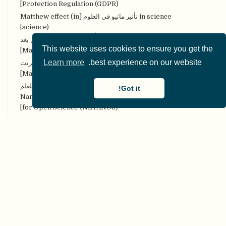
Protection Regulation (GDPR)]
in science تأثير ماثيو في العلوم [Matthew effect (in
science)]
MOOCs مقرَّرات التَّعلُّم الضَّخمة المفتوحة عن بعد
This website uses cookies to ensure you get the
[Massive Open Online Courses (MOOCs)]
Learn more
best experience on our website.
MOOPs الأوراق الضخمة والمفتوحة على الإنترنت
[Massively Open Online Papers (MOOPs)]
NETANOS إخفاء هُويَّة النَّص المعتمد على الكيان للعلم
Got it!
المفتوح [Named entity-based Text Anonymization
for Open Science (NETANOS)]
NHST اختبار دلالة الفرضيَّة الصِّفريَّة [Null Hypothesis
Significance Testing (NHST)]
NIRO-SR المراجعات المنهجيَّة غير التَّدخليَّة المفتوحة،
والقابلة للتِّكرار [Non-Intervention, Reproducible, and
Open Systematic Reviews (NIRO-SR)]
OER Commons مصادر التعَّلُّم المفتوحة العامّة [Open
Educational Resources (OER) Commons]
OERs المصادر التَّعليميَّة المفتوحة [Open Educational
Resources (OERs)]
Open Researcher and Contributor ID الأوركيد