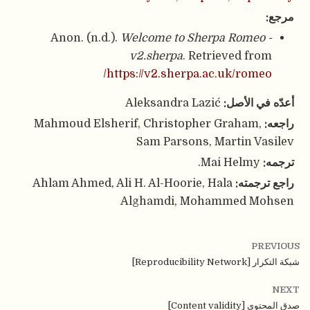
مرجع:
Anon. (n.d.).
Welcome to Sherpa Romeo -
v2.sherpa
. Retrieved from
https://v2.sherpa.ac.uk/romeo/
أعدّه في الأصل:
Aleksandra Lazić
راجعه:
Mahmoud Elsherif, Christopher Graham,
Sam Parsons, Martin Vasilev
ترجمه:
Mai Helmy.
راجع ترجمته:
Ahlam Ahmed, Ali H. Al-Hoorie, Hala
Alghamdi, Mohammed Mohsen
PREVIOUS
شبكة التكرار [Reproducibility Network]
NEXT
صدق المحتوى [Content validity]