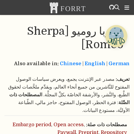
شيربا روميو [Sherpa
Romeo]
Also available in:
Chinese
|
English
|
German
تعريف:
مصدر عبر الإنترنت يجمع، ويعرض سياسات الوصول
المفتوح للنَّاشرين من جميع أنحاء العالم، ويقدِّم ملخَّصات لحقوق
الطَّبع، والنَّشر، والأرشفة الخاصّة بكلِّ المجلَّة.
المصطلحات ذات
الصِّلة
: فترة الحظر، الوصول المفتوح، حاجز مالي، الطّباعة
الأوليَّة، مستودع البيانات.
مصطلحات ذات صلة:
,
Open access
,
Embargo period
Paywall
,
Preprint
,
Repository