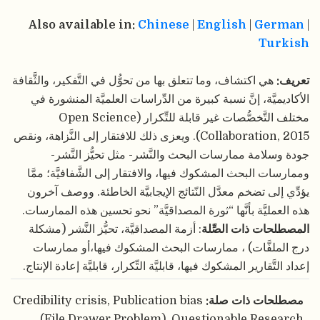
Also available in:
Chinese
|
English
|
German
|
Turkish
تعريف:
هي اكتشاف، وما تتعلق بها من تحوُّل في التَّفكير، والثَّقافة
الأكاديميَّة، إنَّ نسبة كبيرة من الدِّراسات العلميَّة المنشورة في
مختلف التَّخصُّصات غير قابلة للتِّكرار (Open Science
Collaboration, 2015). ويعزى ذلك للافتقار إلى النَّزاهة، ونقص
جودة وسلامة ممارسات البحث والنَّشر- مثل تحيُّز النَّشر-
وممارسات البحث المشكوك فيها، والافتقار إلى الشَّفافيَّة؛ ممَّا
يؤدِّي إلى تضخم معدَّل النّتائج الإيجابيَّة الخاطئة. ووصف آخرون
هذه العمليَّة بأنَّها “ثورة المصداقيَّة” نحو تحسين هذه الممارسات.
المصطلحات ذات الصِّلة
: أزمة المصداقيَّة، تحيُّز النَّشر (مشكلة
درج الملفَّات) ، ممارسات البحث المشكوك فيها،أو ممارسات
إعداد التَّقارير المشكوك فيها، قابليَّة التِّكرار، قابليَّة إعادة الإنتاج.
مصطلحات ذات صلة:
Credibility crisis, Publication bias
(File Drawer Problem), Questionable Research