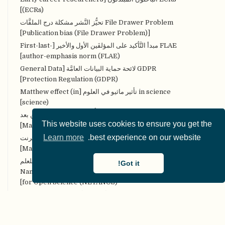
(ECRs)]
File Drawer Problem تحيُّز النَّشر مشكلة درج الملفَّات
[Publication bias (File Drawer Problem)]
FLAE مبدأ التَّأكيد على المؤلفَين الأول والأخير [First-last-
author-emphasis norm (FLAE)]
GDPR لائحة حماية البيانات العامَّة [General Data
Protection Regulation (GDPR)]
in science تأثير ماثيو في العلوم [Matthew effect (in
science)]
MOOCs مقرَّرات التَّعلُّم الضَّخمة المفتوحة عن بعد
This website uses cookies to ensure you get the
[Massive Open Online Courses (MOOCs)]
Learn more
best experience on our website.
MOOPs الأوراق الضخمة والمفتوحة على الإنترنت
[Massively Open Online Papers (MOOPs)]
NETANOS إخفاء هُويَّة النَّص المعتمد على الكيان للعلم
Got it!
المفتوح [Named entity-based Text Anonymization
for Open Science (NETANOS)]
NHST اختبار دلالة الفرضيَّة الصِّفريَّة [Null Hypothesis
Significance Testing (NHST)]
NIRO-SR المراجعات المنهجيَّة غير التَّدخليَّة المفتوحة،