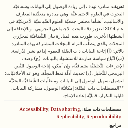
تعريف:
مبادرة تهدف إلى زيادة الوصول إلى البيانات وشفافيَّة
البحوث في العلوم الاجتماعيَّة. وهي مبادرة متعدِّدة المعارف
والأساليب، أنشأها مجلس جمعيَّة العلوم السِّياسيَّة الأمريكيَّة في
عام 2014 لتعزيز دقة البحث الاجتماعي التجريبي . وبالإضافة إلى
أنشطتها الأخرى، طورت هذه المبادرة بيان الشَّفافيَّة لمحرِّري
المجلات والذي يتطلَّب التزام المجلات المشتركة بهذه المبادرة
بالآتي: (أ) إتاحة البيانات ذات الصِّلة للعموم إذا تم نشر الدِّراسة.
(ب) اتِّباع سياسة صارمة للاستشهاد بالبيانات. (ج) وصف
الإجراءات التَّحليليَّة بشفافيَّة، وإن أمكن، إتاحة الوصول للنَّص
البرمجي للتَّحليل. (د) تحديث أدلّة نمط المجلّة، وقواعد الأخلاقيَّات؛
لتشمل تسهيل الوصول إلى البيانات ومتطلّبات الشَّفافيَّة البحثيَّة.
**المصطلحات ذات الصِّلة: إمكانيَّة الوصول، مشاركة البيانات،
قابلية التكرار، قابليَّة إعادة الإنتاج.
مصطلحات ذات صلة:
,
Data sharing
,
Accessibility
Replicability
,
Reproducibility
مراجع: