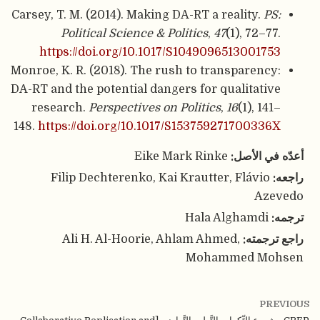
Carsey, T. M. (2014). Making DA-RT a reality.
PS:
Political Science & Politics
,
47
(1), 72–77.
https://doi.org/10.1017/S1049096513001753
Monroe, K. R. (2018). The rush to transparency:
DA-RT and the potential dangers for qualitative
research.
Perspectives on Politics
,
16
(1), 141–
148.
https://doi.org/10.1017/S153759271700336X
أعدّه في الأصل:
Eike Mark Rinke
راجعه:
Filip Dechterenko, Kai Krautter, Flávio
Azevedo
ترجمه:
Hala Alghamdi
راجع ترجمته:
Ali H. Al-Hoorie, Ahlam Ahmed,
Mohammed Mohsen
PREVIOUS