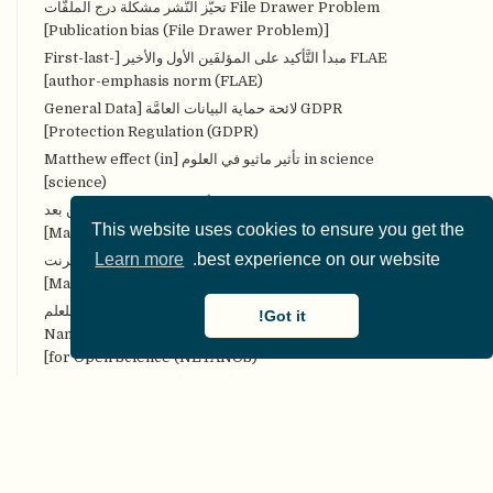
File Drawer Problem تحيُّز النَّشر مشكلة درج الملفَّات
[Publication bias (File Drawer Problem)]
FLAE مبدأ التَّأكيد على المؤلفَين الأول والأخير [First-last-
author-emphasis norm (FLAE)]
GDPR لائحة حماية البيانات العامَّة [General Data
Protection Regulation (GDPR)]
in science تأثير ماثيو في العلوم [Matthew effect (in
science)]
MOOCs مقرَّرات التَّعلُّم الضَّخمة المفتوحة عن بعد
This website uses cookies to ensure you get the
[Massive Open Online Courses (MOOCs)]
Learn more
best experience on our website.
MOOPs الأوراق الضخمة والمفتوحة على الإنترنت
[Massively Open Online Papers (MOOPs)]
NETANOS إخفاء هُويَّة النَّص المعتمد على الكيان للعلم
Got it!
المفتوح [Named entity-based Text Anonymization
for Open Science (NETANOS)]
NHST اختبار دلالة الفرضيَّة الصِّفريَّة [Null Hypothesis
Significance Testing (NHST)]
NIRO-SR المراجعات المنهجيَّة غير التَّدخليَّة المفتوحة،
والقابلة للتِّكرار [Non-Intervention, Reproducible, and
Open Systematic Reviews (NIRO-SR)]