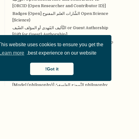
[ORCID (Open Researcher and Contributor ID)]
Open Science الشَّارات العلم المفتوح [Badges (Open
Science)]
or Guest Authorship التَّأليف المُهدى أو المؤلف الضّيف
[Gift (or Guest) Authorship]
p مقياس المساهمة البحثيَّة نشر [Research Contribution
This website uses cookies to ensure you get the
Metric (*p*)]
Learn more
best experience on our website.
Peer Community In منظَّمة الأقران [PCI (Peer
Community In)]
Got it!
peer review openness initiative مبادرة انفتاح تحكيم
الأقران [PRO (peer review openness) initiative]
philosophy النَّموذج الفلسفيّ [Model (philosophy)]
PPI عيِّنة ومجتمع الدِّراسة المساهمين [Patient and Public
Involvement (PPI)]
QMP ممارسات القياس المشكوك فيها [Questionable
Measurement Practices (QMP)]
QRPs ممارسات البحث المشكوك فيها أو ممارسات إعداد
التَّقارير المشكوك فيها [Questionable Research
Practices or Questionable Reporting Practices