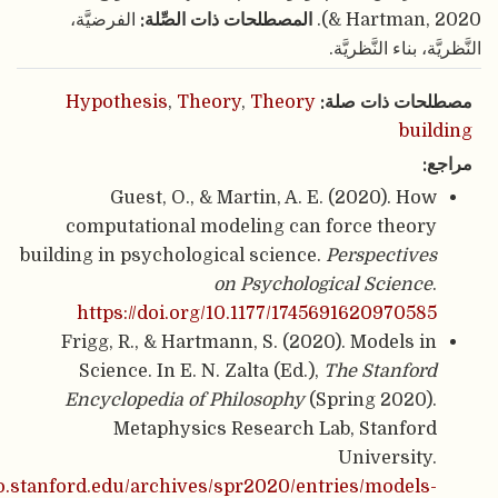
& Hartm
المصطلحات ذات الصِّلة:
الفرضيَّة،
 النَّظريَّة.
ذات صلة:
Theory
,
Theory
,
Hypothesis
Guest, O., & Martin, A. E. (2020)
computational modeling can force th
building in psychological science.
Perspec
on Psychological Sci
https://doi.org/10.1177/17456916209
Frigg, R., & Hartmann, S. (2020). Mode
Science. In E. N. Zalta (Ed.),
The Stan
Encyclopedia of Philosophy
(Spring 20
Metaphysics Research Lab, Stan
Univer
https://plato.stanford.edu/archives/spr2020/entries/mo