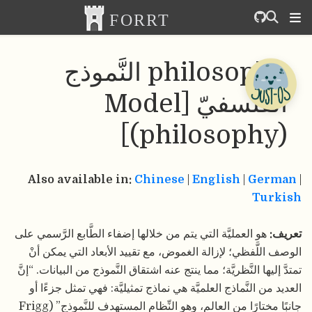
philosophy النَّموذج
الفلسفيّ [Model
(philosop
Also available in:
Chinese
|
English
|
لعمليَّة التي يتم من خلالها إضفاء الطَّابع الرَّسمي على
ظي؛ لإزالة الغموض، مع تقييد الأبعاد التي يمكن أنْ
لنَّظريَّة؛ مما ينتج عنه اشتقاق النَّموذج من البيانات. “إنَّ
َّماذج العلميَّة هي نماذج تمثيليَّة: فهي تمثل جزءًا أو
جانبًا مختارًا من العالم، وهو النِّظام المستهدف للنَّموذج” (Frigg