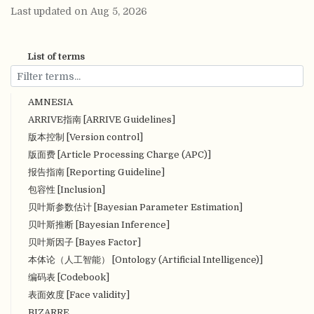
Last updated on Aug 5, 2026
List of terms
AMNESIA
ARRIVE指南 [ARRIVE Guidelines]
版本控制 [Version control]
版面费 [Article Processing Charge (APC)]
报告指南 [Reporting Guideline]
包容性 [Inclusion]
贝叶斯参数估计 [Bayesian Parameter Estimation]
贝叶斯推断 [Bayesian Inference]
贝叶斯因子 [Bayes Factor]
本体论（人工智能） [Ontology (Artificial Intelligence)]
编码表 [Codebook]
表面效度 [Face validity]
BIZARRE