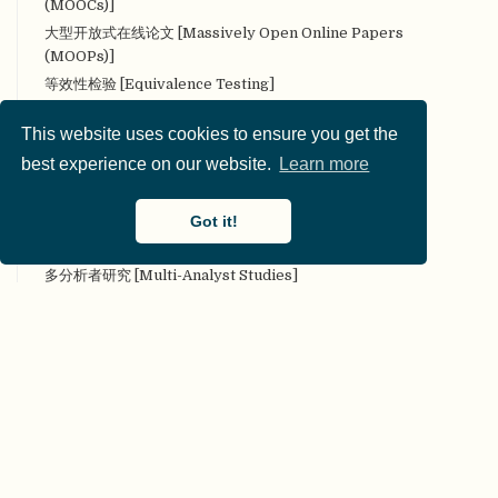
(MOOCs)]
大型开放式在线论文 [Massively Open Online Papers
(MOOPs)]
等效性检验 [Equivalence Testing]
叠加期刊 [Overlay Journal]
This website uses cookies to ensure you get the
定量研究 [Quantitative research]
best experience on our website.
Learn more
定性研究 [Qualitative research]
对抗性（合作性）评论 [Adversarial (collaborative)
commentary]
Got it!
对抗性合作 [Adversarial collaboration]
多分析者研究 [Multi-Analyst Studies]
多实验室协作 [Many Labs]
多样性 [Diversity]
多重分析 [Multiverse analysis]
多重性 [Multiplicity]
多作者参与 [Many authors]
二类错误 [Type II error]
发表后同行评审 [Post Publication Peer Review]
发表或灭亡 [Publish or Perish]