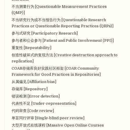
不当测量行为 [Questionable Measurement Practices
(QMP)]
不当研究行为或不当报告行为 [Questionable Research
Practices or Questionable Reporting Practices (QRPs)]
参与式研究 [Participatory Research]
参与者和公众参与 [Patient and Public Involvement (PPI)]
重复性 [Repeatability]
创造性破坏式的复现方法 [Creative destruction approach to
replication]
COAR存储库良好实践社区框架 [COAR Community
Framework for Good Practices in Repositories]
从属偏见 [Affiliation bias]
存储库 [Repository]
错误检测 [Error detection]
代表性不足 [Under-representation]
代码审查 [Code review]
单盲同行评审 [Single-blind peer review]
大型开放式在线课程 [Massive Open Online Courses