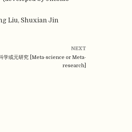
ng Liu, Shuxian Jin
NEXT
学或元研究 [Meta-science or Meta-
research]