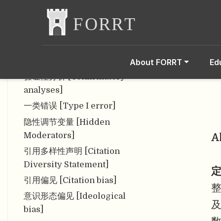
[Registry of Research Data
Repositories]
研究数据管理 [Research Data
Management]
研究循环 [Research Cycle]
About FORRT
Ed
验证性分析 [Confirmatory
analyses]
一类错误 [Type I error]
隐性调节变量 [Hidden
Moderators]
A
引用多样性声明 [Citation
Diversity Statement]
定
引用偏见 [Citation bias]
意识形态偏见 [Ideological
bias]