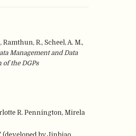
, Ramthun, R., Scheel, A. M.,
ata Management and Data
n of the DGPs
lotte R. Pennington, Mirela
" (developed by Jinbiao