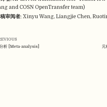
ang and COSN OpenTransfer team)
稿审阅者:
Xinyu Wang, Liangjie Chen, Ruoti
REVIOUS
析 [Meta-analysis]
元科