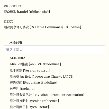
PREVIOUS
理论模型 [Model (philosophy)]
NEXT
知识共享许可协议 [Creative Commons (CC) license]
术语列表
AMNESIA
ARRIVE指南 [ARRIVE Guidelines]
版本控制 [Version control]
版面费 [Article Processing Charge (APC)]
报告指南 [Reporting Guideline]
包容性 [Inclusion]
贝叶斯参数估计 [Bayesian Parameter Estimation]
贝叶斯推断 [Bayesian Inference]
贝叶斯因子 [Bayes Factor]