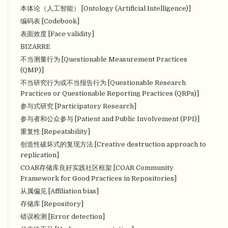
本体论（人工智能） [Ontology (Artificial Intelligence)]
编码表 [Codebook]
表面效度 [Face validity]
BIZARRE
不当测量行为 [Questionable Measurement Practices
(QMP)]
不当研究行为或不当报告行为 [Questionable Research
Practices or Questionable Reporting Practices (QRPs)]
参与式研究 [Participatory Research]
参与者和公众参与 [Patient and Public Involvement (PPI)]
重复性 [Repeatability]
创造性破坏式的复现方法 [Creative destruction approach to
replication]
COAR存储库良好实践社区框架 [COAR Community
Framework for Good Practices in Repositories]
从属偏见 [Affiliation bias]
存储库 [Repository]
错误检测 [Error detection]