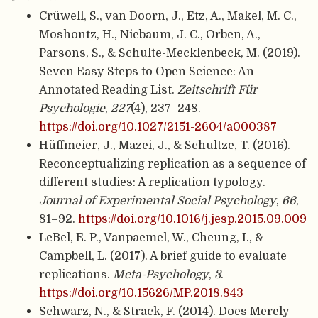
Crüwell, S., van Doorn, J., Etz, A., Makel, M. C.,
Moshontz, H., Niebaum, J. C., Orben, A.,
Parsons, S., & Schulte-Mecklenbeck, M. (2019).
Seven Easy Steps to Open Science: An
Annotated Reading List.
Zeitschrift Für
Psychologie
,
227
(4), 237–248.
https://doi.org/10.1027/2151-2604/a000387
Hüffmeier, J., Mazei, J., & Schultze, T. (2016).
Reconceptualizing replication as a sequence of
different studies: A replication typology.
Journal of Experimental Social Psychology
,
66
,
81–92.
https://doi.org/10.1016/j.jesp.2015.09.009
LeBel, E. P., Vanpaemel, W., Cheung, I., &
Campbell, L. (2017). A brief guide to evaluate
replications.
Meta-Psychology
,
3
.
https://doi.org/10.15626/MP.2018.843
Schwarz, N., & Strack, F. (2014). Does Merely