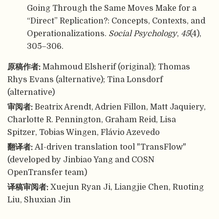
Going Through the Same Moves Make for a
“Direct” Replication?: Concepts, Contexts, and
Operationalizations.
Social Psychology
,
45
(4),
305–306.
原稿作者:
Mahmoud Elsherif (original); Thomas
Rhys Evans (alternative); Tina Lonsdorf
(alternative)
审阅者:
Beatrix Arendt, Adrien Fillon, Matt Jaquiery,
Charlotte R. Pennington, Graham Reid, Lisa
Spitzer, Tobias Wingen, Flávio Azevedo
翻译者:
AI-driven translation tool "TransFlow"
(developed by Jinbiao Yang and COSN
OpenTransfer team)
译稿审阅者:
Xuejun Ryan Ji, Liangjie Chen, Ruoting
Liu, Shuxian Jin