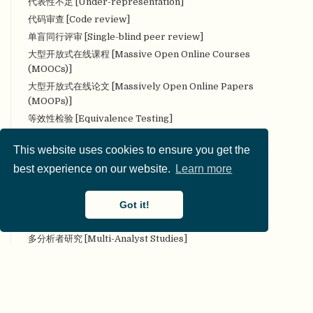
代表性不足 [Under-representation]
代码审查 [Code review]
单盲同行评审 [Single-blind peer review]
大型开放式在线课程 [Massive Open Online Courses
(MOOCs)]
大型开放式在线论文 [Massively Open Online Papers
(MOOPs)]
等效性检验 [Equivalence Testing]
叠加期刊 [Overlay Journal]
This website uses cookies to ensure you get the
定量研究 [Quantitative research]
best experience on our website.
Learn more
定性研究 [Qualitative research]
对抗性（合作性）评论 [Adversarial (collaborative)
commentary]
Got it!
对抗性合作 [Adversarial collaboration]
多分析者研究 [Multi-Analyst Studies]
多实验室协作 [Many Labs]
多样性 [Diversity]
多重分析 [Multiverse analysis]
多重性 [Multiplicity]