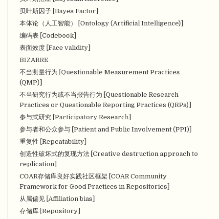
贝叶斯因子 [Bayes Factor]
本体论（人工智能） [Ontology (Artificial Intelligence)]
编码表 [Codebook]
表面效度 [Face validity]
BIZARRE
不当测量行为 [Questionable Measurement Practices
(QMP)]
不当研究行为或不当报告行为 [Questionable Research
Practices or Questionable Reporting Practices (QRPs)]
参与式研究 [Participatory Research]
参与者和公众参与 [Patient and Public Involvement (PPI)]
重复性 [Repeatability]
创造性破坏式的复现方法 [Creative destruction approach to
replication]
COAR存储库良好实践社区框架 [COAR Community
Framework for Good Practices in Repositories]
从属偏见 [Affiliation bias]
存储库 [Repository]