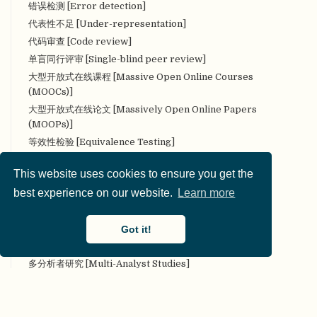
错误检测 [Error detection]
代表性不足 [Under-representation]
代码审查 [Code review]
单盲同行评审 [Single-blind peer review]
大型开放式在线课程 [Massive Open Online Courses
(MOOCs)]
大型开放式在线论文 [Massively Open Online Papers
(MOOPs)]
等效性检验 [Equivalence Testing]
叠加期刊 [Overlay Journal]
This website uses cookies to ensure you get the
定量研究 [Quantitative research]
best experience on our website.
Learn more
定性研究 [Qualitative research]
对抗性（合作性）评论 [Adversarial (collaborative)
commentary]
Got it!
对抗性合作 [Adversarial collaboration]
多分析者研究 [Multi-Analyst Studies]
多实验室协作 [Many Labs]
多样性 [Diversity]
多重分析 [Multiverse analysis]