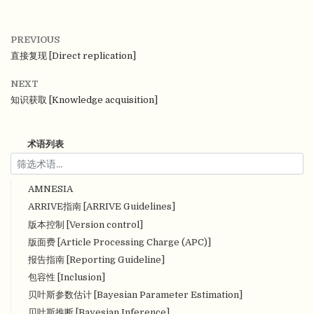
PREVIOUS
直接复现 [Direct replication]
NEXT
知识获取 [Knowledge acquisition]
术语列表
AMNESIA
ARRIVE指南 [ARRIVE Guidelines]
版本控制 [Version control]
版面费 [Article Processing Charge (APC)]
报告指南 [Reporting Guideline]
包容性 [Inclusion]
贝叶斯参数估计 [Bayesian Parameter Estimation]
贝叶斯推断 [Bayesian Inference]