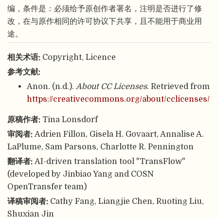
编，条件是：必须给予原创作者署名，注明是否进行了修
改，在与原作相同的许可协议下共享，且不能用于商业用
途。
相关术语:
Copyright, Licence
参考文献:
Anon. (n.d.).
About CC Licenses
. Retrieved from
https://creativecommons.org/about/cclicenses/
原稿作者:
Tina Lonsdorf
审阅者:
Adrien Fillon, Gisela H. Govaart, Annalise A.
LaPlume, Sam Parsons, Charlotte R. Pennington
翻译者:
AI-driven translation tool "TransFlow"
(developed by Jinbiao Yang and COSN
OpenTransfer team)
译稿审阅者:
Cathy Fang, Liangjie Chen, Ruoting Liu,
Shuxian Jin