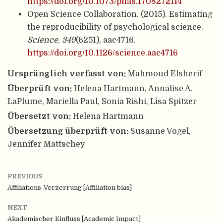
https://doi.org/10.1073/pnas.1708272114
Open Science Collaboration. (2015). Estimating
the reproducibility of psychological science.
Science
,
349
(6251), aac4716.
https://doi.org/10.1126/science.aac4716
Ursprünglich verfasst von:
Mahmoud Elsherif
Überprüft von:
Helena Hartmann, Annalise A.
LaPlume, Mariella Paul, Sonia Rishi, Lisa Spitzer
Übersetzt von:
Helena Hartmann
Übersetzung überprüft von:
Susanne Vogel,
Jennifer Mattschey
PREVIOUS
Affiliations-Verzerrung [Affiliation bias]
NEXT
Akademischer Einfluss [Academic Impact]