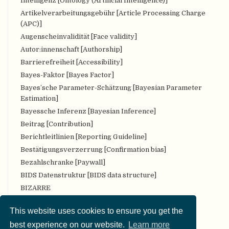
Intelligenz [Ontology (Artificial Intelligence)]
Artikelverarbeitungsgebühr [Article Processing Charge
(APC)]
Augenscheinvalidität [Face validity]
Autor:innenschaft [Authorship]
Barrierefreiheit [Accessibility]
Bayes-Faktor [Bayes Factor]
Bayes’sche Parameter-Schätzung [Bayesian Parameter
Estimation]
Bayessche Inferenz [Bayesian Inference]
Beitrag [Contribution]
Berichtleitlinien [Reporting Guideline]
Bestätigungsverzerrung [Confirmation bias]
Bezahlschranke [Paywall]
BIDS Datenstruktur [BIDS data structure]
BIZARRE
Bropenscience
This website uses cookies to ensure you get the
Bürger:innenwissenschaft [Citizen Science]
best experience on our website.
Learn more
CARKing