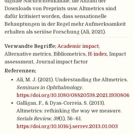
digitale Nachrichtenkanäle, die Anzahl der
Downloads von Preprints usw. Altmetrics sind
dafür kritisiert worden, dass sensationelle
Behauptungen in der Regel mehr Aufmerksamkeit
erhalten als seriöse Forschung (Ali, 2021).
Verwandte Begriffe:
Academic impact
,
Alternative metrics, Bibliometrics,
H-index
, Impact
assessment, Journal impact factor
Referenzen:
Ali, M. J. (2021). Understanding the Altmetrics.
Seminars in Ophthalmology
.
https://doi.org/10.1080/08820538.2021.1930806
Galligan, F., & Dyas-Correia, S. (2013).
Altmetrics: rethinking the way we measure.
Serials Review
,
39
(1), 56–61.
https://doi.org/10.1016/j.serrev.2013.01.003