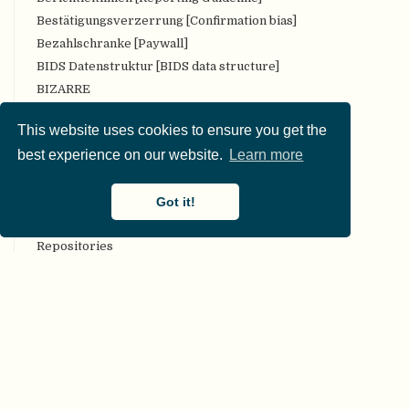
Bestätigungsverzerrung [Confirmation bias]
Bezahlschranke [Paywall]
BIDS Datenstruktur [BIDS data structure]
BIZARRE
Bropenscience
This website uses cookies to ensure you get the
Bürger:innenwissenschaft [Citizen Science]
best experience on our website.
Learn more
CARKing
CC [Creative Commons (CC) license]
Got it!
CKAN
COAR Community Framework for Good Practices in
Repositories
COBIDAS [Committee on Best Practices in Data Analysis
and Sharing (COBIDAS)]
Code-Überprüfung [Code review]
Codebuch [Codebook]
COG, Beschränkungen der Generalisierbarkeit
[Constraints on Generality (COG)]
collaborative commentary Gegnerischer kollaborativer