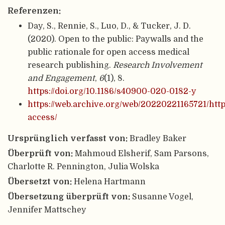
Referenzen:
Day, S., Rennie, S., Luo, D., & Tucker, J. D.
(2020). Open to the public: Paywalls and the
public rationale for open access medical
research publishing.
Research Involvement
and Engagement
,
6
(1), 8.
https://doi.org/10.1186/s40900-020-0182-y
https://web.archive.org/web/20220221165721/https
access/
Ursprünglich verfasst von:
Bradley Baker
Überprüft von:
Mahmoud Elsherif, Sam Parsons,
Charlotte R. Pennington, Julia Wolska
Übersetzt von:
Helena Hartmann
Übersetzung überprüft von:
Susanne Vogel,
Jennifer Mattschey