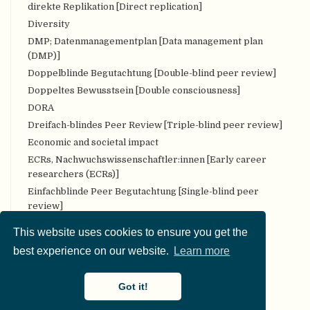
direkte Replikation [Direct replication]
Diversity
DMP; Datenmanagementplan [Data management plan
(DMP)]
Doppelblinde Begutachtung [Double-blind peer review]
Doppeltes Bewusstsein [Double consciousness]
DORA
Dreifach-blindes Peer Review [Triple-blind peer review]
Economic and societal impact
ECRs, Nachwuchswissenschaftler:innen [Early career
researchers (ECRs)]
Einfachblinde Peer Begutachtung [Single-blind peer
review]
Epistemiologie / Erkenntnistheorie [Epistemology]
This website uses cookies to ensure you get the
epistemische Unsicherheit [Epistemic uncertainty]
best experience on our website.
Learn more
Evidenzsynthese [Evidence Synthesis]
Explorative Datenanalyse [Exploratory data analysis]
Got it!
externe Validität [External Validity]