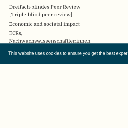
Dreifach-blindes Peer Review
[Triple-blind peer review]
Economic and societal impact
ECRs,
Nachwuchswissenschaftler:innen
[Early career researchers (ECRs)]
This website uses cookies to ensure you get the best expe
Einfachblinde Peer Begutachtung
[Single-blind peer review]
Epistemiologie /
Erkenntnistheorie
[Epistemology]
epistemische Unsicherheit
© 2026 
[Epistemic uncertainty]
Evidenzsynthese [Evidence
Except where othe
Synthesis]