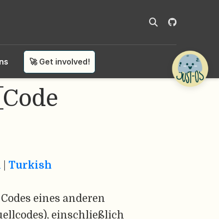
ons
🚀 Get involved!
[Code
h
|
Turkish
 Codes eines anderen
llcodes), einschließlich