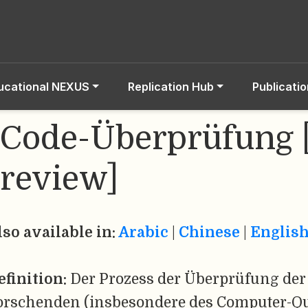
ucational NEXUS
Replication Hub
Publicati
Code-Überprüfung 
review]
lso available in:
Arabic
|
Chinese
|
Englis
efinition:
Der Prozess der Überprüfung der
orschenden (insbesondere des Computer-Que