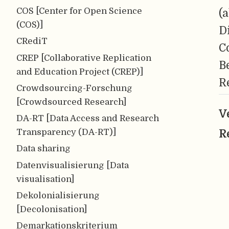
COS [Center for Open Science
(
(COS)]
D
CRediT
C
CREP [Collaborative Replication
B
and Education Project (CREP)]
R
Crowdsourcing-Forschung
[Crowdsourced Research]
V
DA-RT [Data Access and Research
Transparency (DA-RT)]
R
Data sharing
Datenvisualisierung [Data
visualisation]
Dekolonialisierung
[Decolonisation]
Demarkationskriterium