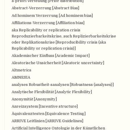
a-priori Verteilung [Prior distribution]
Abstract-Verzerrung [Abstract Bias]
Ad hominem Verzerrung [Ad hominem bias]
Affiliations-Verzerrung [Affiliation bias]
aka Replicability or replication crisis
Reproduzierbarkeitskrise, auch Replizierbarkeitskrise
oder Replikationskrise [Reproducibility crisis (aka
Replicability or replication crisis)]
Akademischer Einfluss [Academic Impact]
Aleatorische Unsicherheit [Aleatoric uncertainty]
Altmetrics
AMNESIA
analyses Robustheit-sanalysen [Robustness (analyses)]
Analytische Flexibilität [Analytic Flexibility]
Anonymität [Anonymity]
Anreizsystem [Incentive structure]
Äquivalenztesten [Equivalence Testing]
ARRIVE Leitlinien [ARRIVE Guidelines]
Artificial Intelligence Ontologie in der Künstlichen