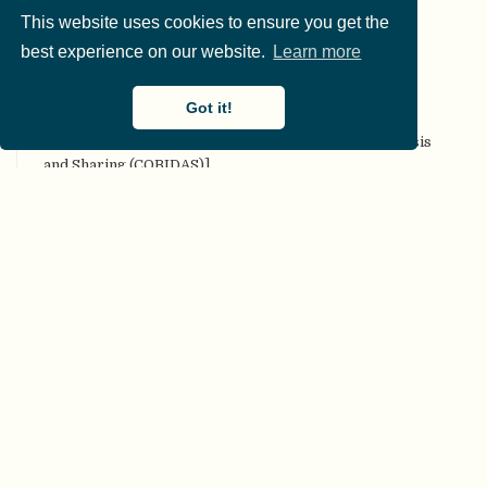
CARKing
This website uses cookies to ensure you get the
CC [Creative Commons (CC) license]
best experience on our website.
Learn more
CKAN
COAR Community Framework for Good Practices in
Got it!
Repositories
COBIDAS [Committee on Best Practices in Data Analysis
and Sharing (COBIDAS)]
Code-Überprüfung [Code review]
Codebuch [Codebook]
COG, Beschränkungen der Generalisierbarkeit
[Constraints on Generality (COG)]
collaborative commentary Gegnerischer kollaborativer
Kommentar [Adversarial (collaborative) commentary]
computational Rechenmodell [Model (computational)]
COS [Center for Open Science (COS)]
CRediT
CREP [Collaborative Replication and Education Project
(CREP)]
Crowdsourcing-Forschung [Crowdsourced Research]