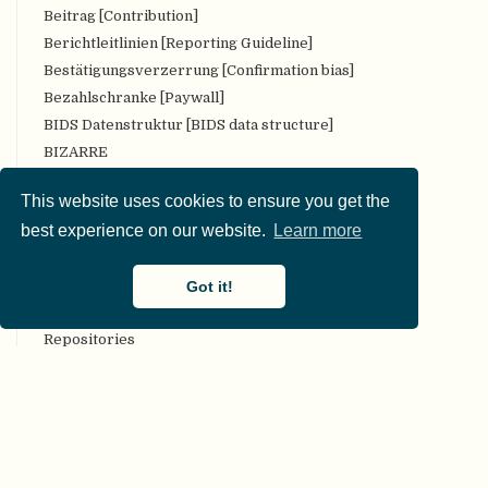
Beitrag [Contribution]
Berichtleitlinien [Reporting Guideline]
Bestätigungsverzerrung [Confirmation bias]
Bezahlschranke [Paywall]
BIDS Datenstruktur [BIDS data structure]
BIZARRE
Bropenscience
This website uses cookies to ensure you get the
Bürger:innenwissenschaft [Citizen Science]
best experience on our website.
Learn more
CARKing
CC [Creative Commons (CC) license]
Got it!
CKAN
COAR Community Framework for Good Practices in
Repositories
COBIDAS [Committee on Best Practices in Data Analysis
and Sharing (COBIDAS)]
Code-Überprüfung [Code review]
Codebuch [Codebook]
COG, Beschränkungen der Generalisierbarkeit