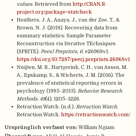
values
. Retrieved from
http://CRAN.R-
project.org/package=statcheck
Heathers, J. A., Anaya, J., van der Zee, T., &
Brown, N. J. (2018). Recovering data from
summary statistics: Sample Parameter
Reconstruction via Iterative TEchniques
(SPRITE).
PeerJ Preprints
,
6
, e26968v1.
https://doi.org/10.7287/peerj.preprints.26968v1
Nuijten, M. B., Hartgerink, C. H., van Assen, M.
A., Epskamp, S., & Wicherts, J. M. (2016). The
prevalence of statistical reporting errors in
psychology (1985–2013).
Behavior Research
Methods
,
48
(4), 1205–1226.
Retraction Watch. (n.d.).
Retraction Watch
.
Retraction Watch.
https://retractionwatch.com/
Ursprünglich verfasst von:
William Ngiam