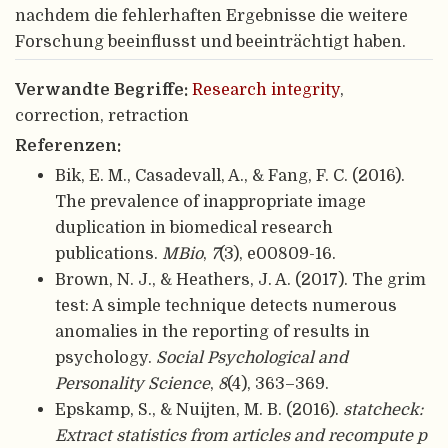
nachdem die fehlerhaften Ergebnisse die weitere
Forschung beeinflusst und beeinträchtigt haben.
Verwandte Begriffe:
Research integrity
,
correction, retraction
Referenzen:
Bik, E. M., Casadevall, A., & Fang, F. C. (2016).
The prevalence of inappropriate image
duplication in biomedical research
publications.
MBio
,
7
(3), e00809-16.
Brown, N. J., & Heathers, J. A. (2017). The grim
test: A simple technique detects numerous
anomalies in the reporting of results in
psychology.
Social Psychological and
Personality Science
,
8
(4), 363–369.
Epskamp, S., & Nuijten, M. B. (2016).
statcheck:
Extract statistics from articles and recompute p