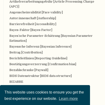
Artikelverarbeitungsgebühr [Article Processing Charge
(APC)]
Augenscheinvalidität [Face validity]
Autor:innenschaft [Authorship]
Barrierefreiheit [Accessibility]
Bayes-Faktor [Bayes Factor]
Bayes’sche Parameter-Schätzung [Bayesian Parameter
Estimation]
Bayessche Inferenz [Bayesian Inference]
Beitrag [Contribution]
Berichtleitlinien [Reporting Guideline]
Bestätigungsverzerrung [Confirmation bias]
Bezahlschranke [Paywall]
BIDS Datenstruktur [BIDS data structure]
BIZARRE
Bropenscience
This website uses cookies to ensure you get the
Bürger:innenwissenschaft [Citizen Science]
best experience on our website.
Learn more
CARKing