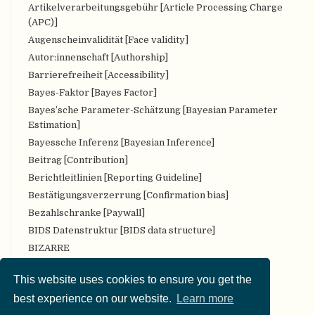
Artikelverarbeitungsgebühr [Article Processing Charge
(APC)]
Augenscheinvalidität [Face validity]
Autor:innenschaft [Authorship]
Barrierefreiheit [Accessibility]
Bayes-Faktor [Bayes Factor]
Bayes’sche Parameter-Schätzung [Bayesian Parameter
Estimation]
Bayessche Inferenz [Bayesian Inference]
Beitrag [Contribution]
Berichtleitlinien [Reporting Guideline]
Bestätigungsverzerrung [Confirmation bias]
Bezahlschranke [Paywall]
BIDS Datenstruktur [BIDS data structure]
BIZARRE
Bropenscience
This website uses cookies to ensure you get the
Bürger:innenwissenschaft [Citizen Science]
best experience on our website.
Learn more
CARKing