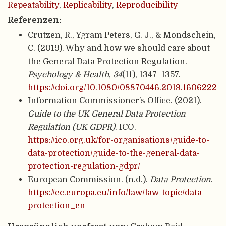
Repeatability
,
Replicability
,
Reproducibility
Referenzen:
Crutzen, R., Ygram Peters, G. J., & Mondschein,
C. (2019). Why and how we should care about
the General Data Protection Regulation.
Psychology & Health
,
34
(11), 1347–1357.
https://doi.org/10.1080/08870446.2019.1606222
Information Commissioner’s Office. (2021).
Guide to the UK General Data Protection
Regulation (UK GDPR)
. ICO.
https://ico.org.uk/for-organisations/guide-to-
data-protection/guide-to-the-general-data-
protection-regulation-gdpr/
European Commission. (n.d.).
Data Protection
.
https://ec.europa.eu/info/law/law-topic/data-
protection_en