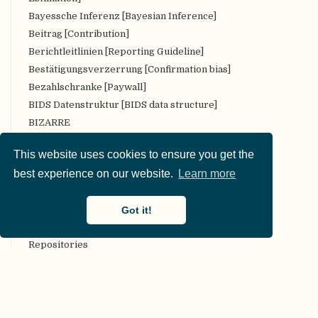
Bayessche Inferenz [Bayesian Inference]
Beitrag [Contribution]
Berichtleitlinien [Reporting Guideline]
Bestätigungsverzerrung [Confirmation bias]
Bezahlschranke [Paywall]
BIDS Datenstruktur [BIDS data structure]
BIZARRE
Bropenscience
This website uses cookies to ensure you get the
Bürger:innenwissenschaft [Citizen Science]
best experience on our website.
Learn more
CARKing
CC [Creative Commons (CC) license]
Got it!
CKAN
COAR Community Framework for Good Practices in
Repositories
COBIDAS [Committee on Best Practices in Data Analysis
and Sharing (COBIDAS)]
Code-Überprüfung [Code review]
Codebuch [Codebook]