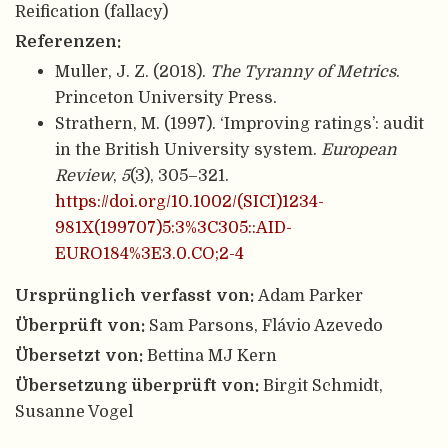
Reification (fallacy)
Referenzen:
Muller, J. Z. (2018).
The Tyranny of Metrics
.
Princeton University Press.
Strathern, M. (1997). ‘Improving ratings’: audit
in the British University system.
European
Review
,
5
(3), 305–321.
https://doi.org/10.1002/(SICI)1234-
981X(199707)5:3%3C305::AID-
EURO184%3E3.0.CO;2-4
Ursprünglich verfasst von:
Adam Parker
Überprüft von:
Sam Parsons, Flávio Azevedo
Übersetzt von:
Bettina MJ Kern
Übersetzung überprüft von:
Birgit Schmidt,
Susanne Vogel