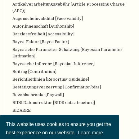
Artikelverarbeitungsgebühr [Article Processing Charge
(APC)]
Augenscheinvalidität [Face validity]
Autor:innenschaft [Authorship]
Barrierefreiheit [Accessibility]
Bayes-Faktor [Bayes Factor]
Bayes’sche Parameter-Schätzung [Bayesian Parameter
Estimation]
Bayessche Inferenz [Bayesian Inference]
Beitrag [Contribution]
Berichtleitlinien [Reporting Guideline]
Bestätigungsverzerrung [Confirmation bias]
Bezahlschranke [Paywall]
BIDS Datenstruktur [BIDS data structure]
BIZARRE
Bropenscience
This website uses cookies to ensure you get the
Bürger:innenwissenschaft [Citizen Science]
best experience on our website.
Learn more
CARKing