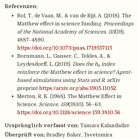
Referenzen:
Bol, T., de Vaan, M., & van de Rijt, A. (2018). The
Matthew effect in science funding.
Proceedings
of the National Academy of Sciences
,
115
(19),
4887–4890.
https://doi.org/10.1073/pnas.1719557115
Bornmann, L., Ganser, C., Tekles, A., &
Leydesdorff, L. (2019).
Does the h
index
α
reinforce the Matthew effect in science? Agent-
based simulations using Stata and R
. arXiv
preprint
https://arxiv.org/abs/1905.11052
.
Merton, R. K. (1968). The Matthew Effect in
Science.
Science
,
159
(3810), 56–63.
https://doi.org/10.1126/science.159.3810.56
Ursprünglich verfasst von:
Tamara Kalandadze
Überprüft von:
Bradley Baker, Tsvetomira