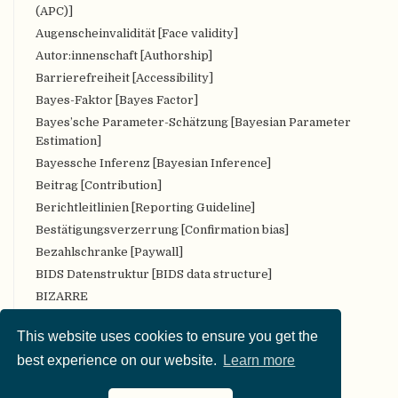
(APC)]
Augenscheinvalidität [Face validity]
Autor:innenschaft [Authorship]
Barrierefreiheit [Accessibility]
Bayes-Faktor [Bayes Factor]
Bayes’sche Parameter-Schätzung [Bayesian Parameter
Estimation]
Bayessche Inferenz [Bayesian Inference]
Beitrag [Contribution]
Berichtleitlinien [Reporting Guideline]
Bestätigungsverzerrung [Confirmation bias]
Bezahlschranke [Paywall]
BIDS Datenstruktur [BIDS data structure]
BIZARRE
Bropenscience
This website uses cookies to ensure you get the
Bürger:innenwissenschaft [Citizen Science]
best experience on our website.
Learn more
CARKing
CC [Creative Commons (CC) license]