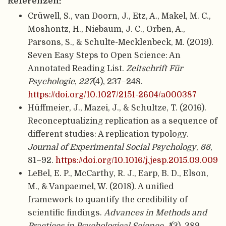
Referenzen:
Crüwell, S., van Doorn, J., Etz, A., Makel, M. C.,
Moshontz, H., Niebaum, J. C., Orben, A.,
Parsons, S., & Schulte-Mecklenbeck, M. (2019).
Seven Easy Steps to Open Science: An
Annotated Reading List.
Zeitschrift Für
Psychologie
,
227
(4), 237–248.
https://doi.org/10.1027/2151-2604/a000387
Hüffmeier, J., Mazei, J., & Schultze, T. (2016).
Reconceptualizing replication as a sequence of
different studies: A replication typology.
Journal of Experimental Social Psychology
,
66
,
81–92.
https://doi.org/10.1016/j.jesp.2015.09.009
LeBel, E. P., McCarthy, R. J., Earp, B. D., Elson,
M., & Vanpaemel, W. (2018). A unified
framework to quantify the credibility of
scientific findings.
Advances in Methods and
Practices in Psychological Science
,
1
(3), 389–