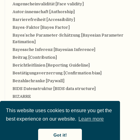
Augenscheinvalidität [Face validity]
Autor:innenschaft [Authorship]
Barrierefreiheit [Accessibility]
Bayes-Faktor [Bayes Factor]
Bayes’sche Parameter-Schätzung [Bayesian Parameter
Estimation]
Bayessche Inferenz [Bayesian Inference]
Beitrag [Contribution]
Berichtleitlinien [Reporting Guideline]
Bestätigungsverzerrung [Confirmation bias]
Bezahlschranke [Paywall]
BIDS Datenstruktur [BIDS data structure]
BIZARRE
Bropenscience
This website uses cookies to ensure you get the
Bürger:innenwissenschaft [Citizen Science]
best experience on our website.
Learn more
CARKing
CC [Creative Commons (CC) license]
Got it!
CKAN