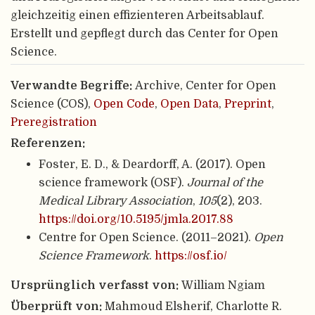
gleichzeitig einen effizienteren Arbeitsablauf.
Erstellt und gepflegt durch das Center for Open
Science.
Verwandte Begriffe:
Archive, Center for Open
Science (COS),
Open Code
,
Open Data
,
Preprint
,
Preregistration
Referenzen:
Foster, E. D., & Deardorff, A. (2017). Open
science framework (OSF).
Journal of the
Medical Library Association
,
105
(2), 203.
https://doi.org/10.5195/jmla.2017.88
Centre for Open Science. (2011–2021).
Open
Science Framework
.
https://osf.io/
Ursprünglich verfasst von:
William Ngiam
Überprüft von:
Mahmoud Elsherif, Charlotte R.