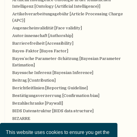
Intelligenz [Ontology (Artificial Intelligence)]
Artikelverarbeitungsgebühr [Article Processing Charge
(APC)]
Augenscheinvalidität [Face validity]
Autor:innenschaft [Authorship]
Barrierefreiheit [Accessibility]
Bayes-Faktor [Bayes Factor]
Bayes’sche Parameter-Schätzung [Bayesian Parameter
Estimation]
Bayessche Inferenz [Bayesian Inference]
Beitrag [Contribution]
Berichtleitlinien [Reporting Guideline]
Bestätigungsverzerrung [Confirmation bias]
Bezahlschranke [Paywall]
BIDS Datenstruktur [BIDS data structure]
BIZARRE
Bropenscience
This website uses cookies to ensure you get the
Bürger:innenwissenschaft [Citizen Science]