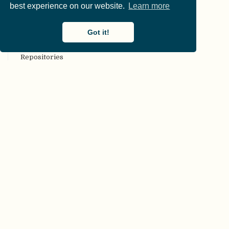
best experience on our website.
Learn more
CARKing
CC [Creative Commons (CC) license]
Got it!
CKAN
COAR Community Framework for Good Practices in
Repositories
COBIDAS [Committee on Best Practices in Data Analysis
and Sharing (COBIDAS)]
Code-Überprüfung [Code review]
Codebuch [Codebook]
COG, Beschränkungen der Generalisierbarkeit
[Constraints on Generality (COG)]
collaborative commentary Gegnerischer kollaborativer
Kommentar [Adversarial (collaborative) commentary]
computational Rechenmodell [Model (computational)]
COS [Center for Open Science (COS)]
CRediT
CREP [Collaborative Replication and Education Project
(CREP)]
Crowdsourcing-Forschung [Crowdsourced Research]