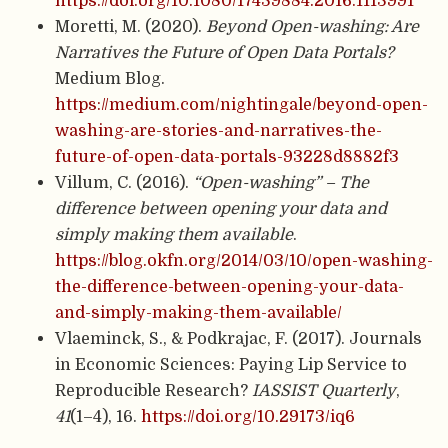
https://doi.org/10.1080/17439884.2016.1113991
Moretti, M. (2020).
Beyond Open-washing: Are
Narratives the Future of Open Data Portals?
Medium Blog.
https://medium.com/nightingale/beyond-open-
washing-are-stories-and-narratives-the-
future-of-open-data-portals-93228d8882f3
Villum, C. (2016).
“Open-washing” – The
difference between opening your data and
simply making them available
.
https://blog.okfn.org/2014/03/10/open-washing-
the-difference-between-opening-your-data-
and-simply-making-them-available/
Vlaeminck, S., & Podkrajac, F. (2017). Journals
in Economic Sciences: Paying Lip Service to
Reproducible Research?
IASSIST Quarterly
,
41
(1–4), 16.
https://doi.org/10.29173/iq6