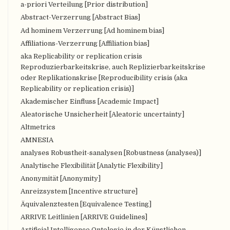
a-priori Verteilung [Prior distribution]
Abstract-Verzerrung [Abstract Bias]
Ad hominem Verzerrung [Ad hominem bias]
Affiliations-Verzerrung [Affiliation bias]
aka Replicability or replication crisis
Reproduzierbarkeitskrise, auch Replizierbarkeitskrise
oder Replikationskrise [Reproducibility crisis (aka
Replicability or replication crisis)]
Akademischer Einfluss [Academic Impact]
Aleatorische Unsicherheit [Aleatoric uncertainty]
Altmetrics
AMNESIA
analyses Robustheit-sanalysen [Robustness (analyses)]
Analytische Flexibilität [Analytic Flexibility]
Anonymität [Anonymity]
Anreizsystem [Incentive structure]
Äquivalenztesten [Equivalence Testing]
ARRIVE Leitlinien [ARRIVE Guidelines]
Artificial Intelligence Ontologie in der Künstlichen