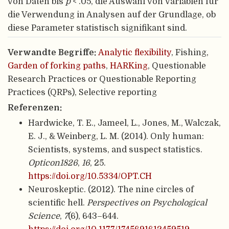
von Daten bis
p
< .05, die Auswahl von Variablen für
die Verwendung in Analysen auf der Grundlage, ob
diese Parameter statistisch signifikant sind.
Verwandte Begriffe:
Analytic flexibility
, Fishing,
Garden of forking paths
,
HARKing
, Questionable
Research Practices or Questionable Reporting
Practices (QRPs), Selective reporting
Referenzen:
Hardwicke, T. E., Jameel, L., Jones, M., Walczak,
E. J., & Weinberg, L. M. (2014). Only human:
Scientists, systems, and suspect statistics.
Opticon1826
,
16
, 25.
https://doi.org/10.5334/OPT.CH
Neuroskeptic. (2012). The nine circles of
scientific hell.
Perspectives on Psychological
Science
,
7
(6), 643–644.