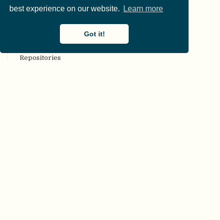
best experience on our website.
Learn more
CARKing
CC [Creative Commons (CC) license]
Got it!
CKAN
COAR Community Framework for Good Practices in
Repositories
COBIDAS [Committee on Best Practices in Data Analysis
and Sharing (COBIDAS)]
Code-Überprüfung [Code review]
Codebuch [Codebook]
COG, Beschränkungen der Generalisierbarkeit
[Constraints on Generality (COG)]
collaborative commentary Gegnerischer kollaborativer
Kommentar [Adversarial (collaborative) commentary]
computational Rechenmodell [Model (computational)]
COS [Center for Open Science (COS)]
CRediT
CREP [Collaborative Replication and Education Project
(CREP)]