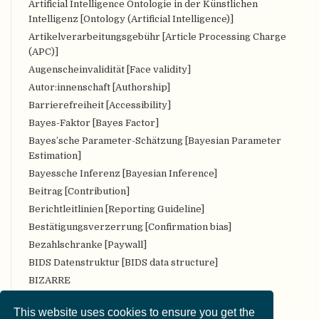
Artificial Intelligence Ontologie in der Künstlichen
Intelligenz [Ontology (Artificial Intelligence)]
Artikelverarbeitungsgebühr [Article Processing Charge
(APC)]
Augenscheinvalidität [Face validity]
Autor:innenschaft [Authorship]
Barrierefreiheit [Accessibility]
Bayes-Faktor [Bayes Factor]
Bayes’sche Parameter-Schätzung [Bayesian Parameter
Estimation]
Bayessche Inferenz [Bayesian Inference]
Beitrag [Contribution]
Berichtleitlinien [Reporting Guideline]
Bestätigungsverzerrung [Confirmation bias]
Bezahlschranke [Paywall]
BIDS Datenstruktur [BIDS data structure]
BIZARRE
Bropenscience
This website uses cookies to ensure you get the
Bürger:innenwissenschaft [Citizen Science]