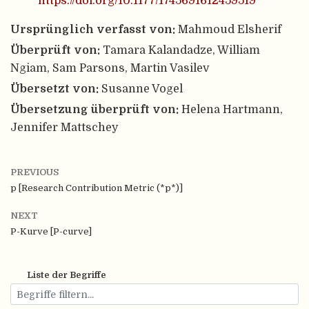
https://doi.org/10.1177/1745691612459519
Ursprünglich verfasst von:
Mahmoud Elsherif
Überprüft von:
Tamara Kalandadze, William
Ngiam, Sam Parsons, Martin Vasilev
Übersetzt von:
Susanne Vogel
Übersetzung überprüft von:
Helena Hartmann,
Jennifer Mattschey
PREVIOUS
p [Research Contribution Metric (*p*)]
NEXT
P-Kurve [P-curve]
Liste der Begriffe