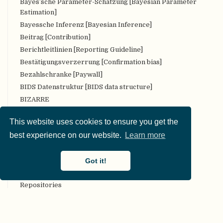
Bayes’sche Parameter-Schätzung [Bayesian Parameter
Estimation]
Bayessche Inferenz [Bayesian Inference]
Beitrag [Contribution]
Berichtleitlinien [Reporting Guideline]
Bestätigungsverzerrung [Confirmation bias]
Bezahlschranke [Paywall]
BIDS Datenstruktur [BIDS data structure]
BIZARRE
Bropenscience
This website uses cookies to ensure you get the
Bürger:innenwissenschaft [Citizen Science]
best experience on our website.
Learn more
CARKing
CC [Creative Commons (CC) license]
Got it!
CKAN
COAR Community Framework for Good Practices in
Repositories
COBIDAS [Committee on Best Practices in Data Analysis
and Sharing (COBIDAS)]
Code-Überprüfung [Code review]