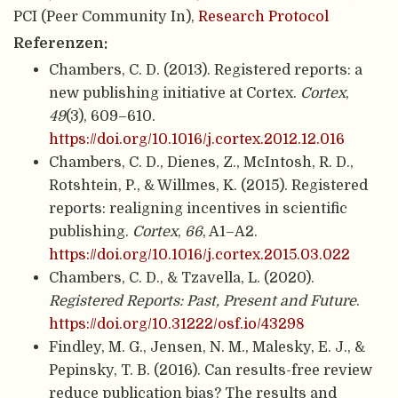
PCI (Peer Community In),
Research Protocol
Referenzen:
Chambers, C. D. (2013). Registered reports: a
new publishing initiative at Cortex.
Cortex
,
49
(3), 609–610.
https://doi.org/10.1016/j.cortex.2012.12.016
Chambers, C. D., Dienes, Z., McIntosh, R. D.,
Rotshtein, P., & Willmes, K. (2015). Registered
reports: realigning incentives in scientific
publishing.
Cortex
,
66
, A1–A2.
https://doi.org/10.1016/j.cortex.2015.03.022
Chambers, C. D., & Tzavella, L. (2020).
Registered Reports: Past, Present and Future
.
https://doi.org/10.31222/osf.io/43298
Findley, M. G., Jensen, N. M., Malesky, E. J., &
Pepinsky, T. B. (2016). Can results-free review
reduce publication bias? The results and