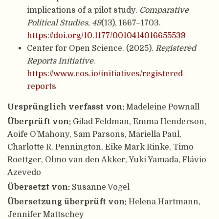
implications of a pilot study.
Comparative
Political Studies
,
49
(13), 1667–1703.
https://doi.org/10.1177/0010414016655539
Center for Open Science. (2025).
Registered
Reports Initiative
.
https://www.cos.io/initiatives/registered-
reports
Ursprünglich verfasst von:
Madeleine Pownall
Überprüft von:
Gilad Feldman, Emma Henderson,
Aoife O’Mahony, Sam Parsons, Mariella Paul,
Charlotte R. Pennington, Eike Mark Rinke, Timo
Roettger, Olmo van den Akker, Yuki Yamada, Flávio
Azevedo
Übersetzt von:
Susanne Vogel
Übersetzung überprüft von:
Helena Hartmann,
Jennifer Mattschey