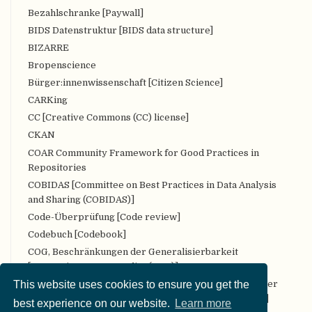
Bezahlschranke [Paywall]
BIDS Datenstruktur [BIDS data structure]
BIZARRE
Bropenscience
Bürger:innenwissenschaft [Citizen Science]
CARKing
CC [Creative Commons (CC) license]
CKAN
COAR Community Framework for Good Practices in
Repositories
COBIDAS [Committee on Best Practices in Data Analysis
and Sharing (COBIDAS)]
Code-Überprüfung [Code review]
Codebuch [Codebook]
COG, Beschränkungen der Generalisierbarkeit
[Constraints on Generality (COG)]
collaborative commentary Gegnerischer kollaborativer
This website uses cookies to ensure you get the
Kommentar [Adversarial (collaborative) commentary]
best experience on our website.
Learn more