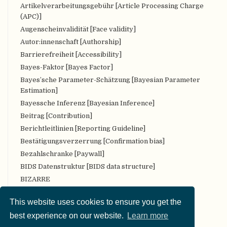
Artikelverarbeitungsgebühr [Article Processing Charge
(APC)]
Augenscheinvalidität [Face validity]
Autor:innenschaft [Authorship]
Barrierefreiheit [Accessibility]
Bayes-Faktor [Bayes Factor]
Bayes’sche Parameter-Schätzung [Bayesian Parameter
Estimation]
Bayessche Inferenz [Bayesian Inference]
Beitrag [Contribution]
Berichtleitlinien [Reporting Guideline]
Bestätigungsverzerrung [Confirmation bias]
Bezahlschranke [Paywall]
BIDS Datenstruktur [BIDS data structure]
BIZARRE
Bropenscience
This website uses cookies to ensure you get the
Bürger:innenwissenschaft [Citizen Science]
best experience on our website.
Learn more
CARKing