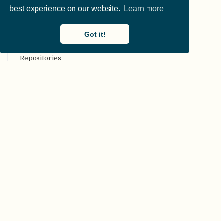
best experience on our website.
Learn more
CARKing
CC [Creative Commons (CC) license]
Got it!
CKAN
COAR Community Framework for Good Practices in
Repositories
COBIDAS [Committee on Best Practices in Data Analysis
and Sharing (COBIDAS)]
Code-Überprüfung [Code review]
Codebuch [Codebook]
COG, Beschränkungen der Generalisierbarkeit
[Constraints on Generality (COG)]
collaborative commentary Gegnerischer kollaborativer
Kommentar [Adversarial (collaborative) commentary]
computational Rechenmodell [Model (computational)]
COS [Center for Open Science (COS)]
CRediT
CREP [Collaborative Replication and Education Project
(CREP)]