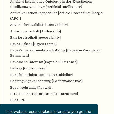
Artificial Intelligence Ontologie in der Künstlichen
Intelligenz [Ontology (Artificial Intelligence)]
Artikelverarbeitungsgebühr [Article Processing Charge
(APC)]
Augenscheinvalidität [Face validity]
Autor:innenschaft [Authorship]
Barrierefreiheit [Accessibility]
Bayes-Faktor [Bayes Factor]
Bayes’sche Parameter-Schätzung [Bayesian Parameter
Estimation]
Bayessche Inferenz [Bayesian Inference]
Beitrag [Contribution]
Berichtleitlinien [Reporting Guideline]
Bestätigungsverzerrung [Confirmation bias]
Bezahlschranke [Paywall]
BIDS Datenstruktur [BIDS data structure]
BIZARRE
Bropenscience
This website uses cookies to ensure you get the
Bürger:innenwissenschaft [Citizen Science]