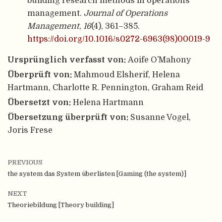
building research methods in operations
management.
Journal of Operations
Management
,
16
(4), 361–385.
https://doi.org/10.1016/s0272-6963(98)00019-9
Ursprünglich verfasst von:
Aoife O’Mahony
Überprüft von:
Mahmoud Elsherif, Helena
Hartmann, Charlotte R. Pennington, Graham Reid
Übersetzt von:
Helena Hartmann
Übersetzung überprüft von:
Susanne Vogel,
Joris Frese
PREVIOUS
the system das System überlisten [Gaming (the system)]
NEXT
Theoriebildung [Theory building]