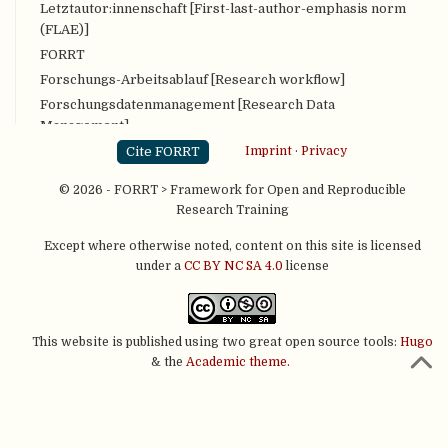
Letztautor:innenschaft [First-last-author-emphasis norm
(FLAE)]
FORRT
Forschungs-Arbeitsablauf [Research workflow]
Forschungsdatenmanagement [Research Data
Management]
Forschungsintegrität [Research integrity]
Cite FORRT
Imprint
·
Privacy
Forschungsprotokoll [Research Protocol]
© 2026 - FORRT > Framework for Open and Reproducible
Forschungszyklus [Research Cycle]
Research Training
Free Our Knowledge Platform
Except where otherwise noted, content on this site is licensed
Freiheitsgrade von Forschenden [Researcher degrees of
under a
CC BY NC SA 4.0
license
freedom]
Garten der Weggabelungen [Garden of forking paths]
GDPR, dt. Datenschutzgrundverordnung DSGVO
This website is published using two great open source tools:
Hugo
[General Data Protection Regulation (GDPR)]
& the
Academic theme.
Gegnerische Kollaboration [Adversarial collaboration]
Gemeinschaftsprojekte [Community Projects]
Generalisierbarkeit [Generalizability]
Git