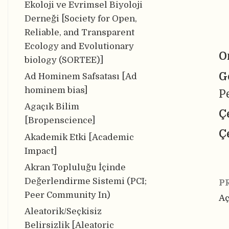
Ekoloji ve Evrimsel Biyoloji
Derneği [Society for Open,
Reliable, and Transparent
Ecology and Evolutionary
O
biology (SORTEE)]
G
Ad Hominem Safsatası [Ad
hominem bias]
P
Agaçık Bilim
Ç
[Bropenscience]
Ç
Akademik Etki [Academic
Impact]
Akran Topluluğu İçinde
Değerlendirme Sistemi (PCI;
P
Peer Community In)
Aç
Aleatorik/Seçkisiz
Belirsizlik [Aleatoric