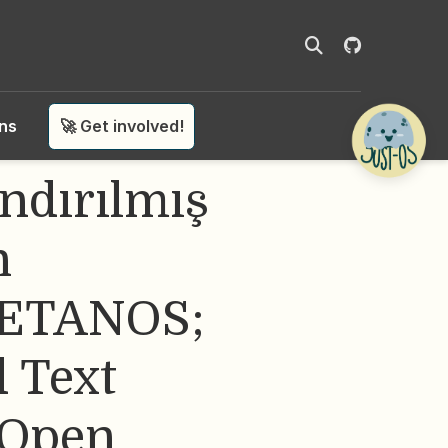
ons
🚀 Get involved!
andırılmış
n
NETANOS;
 Text
 Open