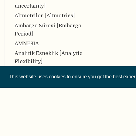
uncertainty]
Altmetriler [Altmetrics]
Ambargo Süresi [Embargo
Period]
AMNESIA
Analitik Esneklik [Analytic
Flexibility]
Anonimlik [Anonymity]
This website uses cookies to ensure you get the best expe
Araştırma Döngüsü
[Research Cycle]
Araştırma iş akışı [Research
workflow]
Araştırma Protokolü
[Research Protocol]
© 2026 
Araştırma Veri Deposu