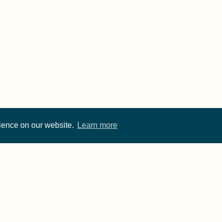
rience on our website.
Learn more
Cite FORRT
Imprint
·
Privacy
- FORRT > Framework for Open and Reproducible Resear