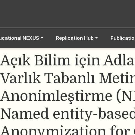
ucational NEXUS
Replication Hub
Publicati
Açık Bilim için Adl
Varlık Tabanlı Meti
Anonimleştirme (
Named entity-based
Anonymization for