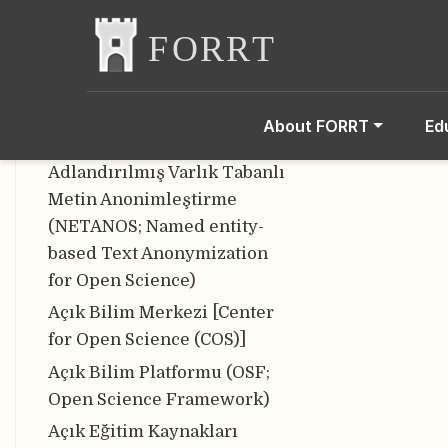
Açık Araştırmacı ve Katkı
Sağlayıcı Kimliği (ORCID;
Open Researcher and
Contributor ID)
Açık Bilim [Open Science]
About FORRT
Ed
Açık Bilim için
Adlandırılmış Varlık Tabanlı
Metin Anonimleştirme
(NETANOS; Named entity-
based Text Anonymization
for Open Science)
Açık Bilim Merkezi [Center
for Open Science (COS)]
Açık Bilim Platformu (OSF;
Open Science Framework)
Açık Eğitim Kaynakları