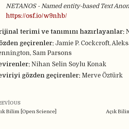
NETANOS - Named entity-based Text Anon
https://osf.io/w9nhb/
rijinal terimi ve tanımını hazırlayanlar:
özden geçirenler:
Jamie P. Cockcroft, Aleks
ennington, Sam Parsons
evirenler:
Nihan Selin Soylu Konak
eviriyi gözden geçirenler:
Merve Öztürk
REVIOUS
ık Bilim [Open Science]
Açık Bili