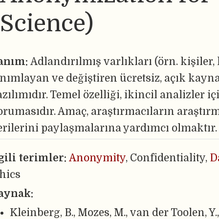
Science)
anım:
Adlandırılmış varlıkları (örn. kişiler,
anımlayan ve değiştiren ücretsiz, açık kayn
zılımıdır. Temel özelliği, ikincil analizler 
orumasıdır. Amaç, araştırmacıların araştır
erilerini paylaşmalarına yardımcı olmaktır.
lgili terimler:
Anonymity
, Confidentiality,
D
thics
aynak:
Kleinberg, B., Mozes, M., van der Toolen, Y.