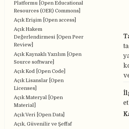
Platformu [Open Educational
Resources (OER) Commons]
Açık Erişim [Open access]
Açık Hakem
T
Değerlendirmesi [Open Peer
Review]
t
Açık Kaynaklı Yazılım [Open
ya
Source software]
k
Açık Kod [Open Code]
v
Açık Lisanslar [Open
Licenses]
İ
Açık Materyal [Open
e
Material]
K
Açık Veri [Open Data]
Açık, Güvenilir ve Şeffaf