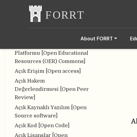
Açık Bilim Merkezi [Center
for Open Science (COS)]
Açık Bilim Platformu (OSF;
Open Science Framework)
About FORRT
Ed
Açık Eğitim Kaynakları
Platformu [Open Educational
Resources (OER) Commons]
Açık Erişim [Open access]
Açık Hakem
Değerlendirmesi [Open Peer
Review]
Açık Kaynaklı Yazılım [Open
Source software]
A
Açık Kod [Open Code]
Açık Lisanslar [Open