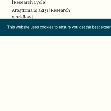
[Research Cycle]
Araştırma iş akışı [Research
workflow]
Araştırma Protokolü
This website uses cookies to ensure you get the best expe
[Research Protocol]
Araştırma Veri Deposu
Kayıtları [Registry of
Research Data Repositories]
Araştırma Verisi Yönetimi
(AVY) [Research Data
© 2026 
Management]
Araştırmacının Serbestlik
Except where othe
Derecesi [Researcher
degrees of freedom]
Araştırmada etik bütünlük
This website is 
[Research integrity]