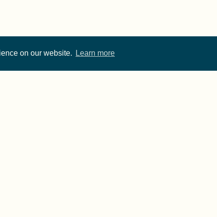
rience on our website.
Learn more
Cite FORRT
Imprint
·
Privacy
- FORRT > Framework for Open and Reproducible Resear
rwise noted, content on this site is licensed under a
CC 
published using two great open source tools:
Hugo
& the
A