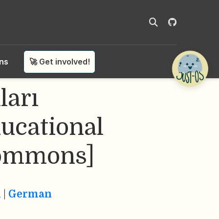
ons
🚀 Get involved!
ları
ucational
Commons]
h
|
German