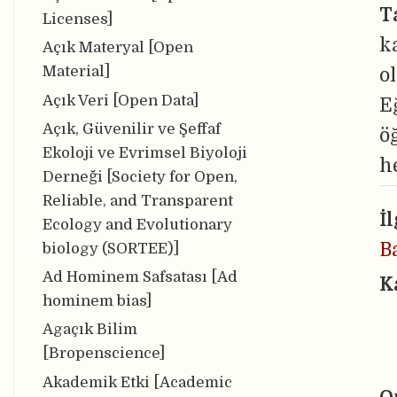
T
Licenses]
k
Açık Materyal [Open
Material]
o
Açık Veri [Open Data]
E
Açık, Güvenilir ve Şeffaf
ö
Ekoloji ve Evrimsel Biyoloji
h
Derneği [Society for Open,
Reliable, and Transparent
İ
Ecology and Evolutionary
B
biology (SORTEE)]
Ad Hominem Safsatası [Ad
K
hominem bias]
Agaçık Bilim
[Bropenscience]
Akademik Etki [Academic