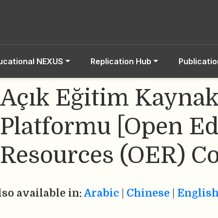
ucational NEXUS
Replication Hub
Publicati
Açık Eğitim Kaynak
Platformu [Open Ed
Resources (OER) 
lso available in:
Arabic
|
Chinese
|
Englis