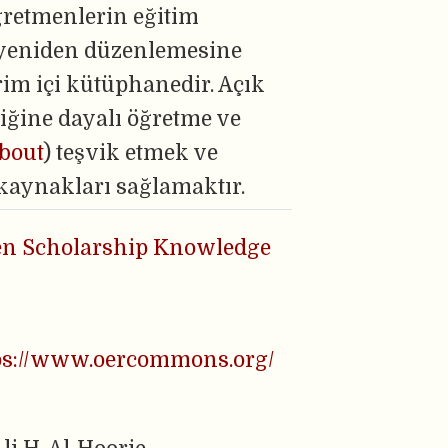
ğretmenlerin eğitim
 yeniden düzenlemesine
vrim içi kütüphanedir. Açık
liğine dayalı öğretme ve
bout
) teşvik etmek ve
 kaynakları sağlamaktır.
n Scholarship Knowledge
ps://www.oercommons.org/