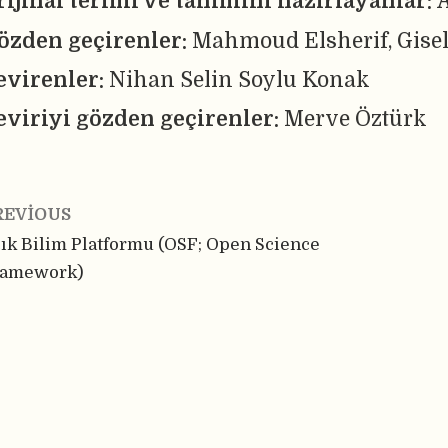
rijinal terimi ve tanımını hazırlayanlar:
A
özden geçirenler:
Mahmoud Elsherif, Gisel
evirenler:
Nihan Selin Soylu Konak
eviriyi gözden geçirenler:
Merve Öztürk
REVIOUS
ık Bilim Platformu (OSF; Open Science
ramework)