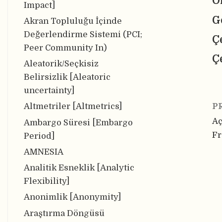
O
Impact]
G
Akran Topluluğu İçinde
Değerlendirme Sistemi (PCI;
Ç
Peer Community In)
Ç
Aleatorik/Seçkisiz
Belirsizlik [Aleatoric
uncertainty]
Altmetriler [Altmetrics]
P
Aç
Ambargo Süresi [Embargo
F
Period]
AMNESIA
Analitik Esneklik [Analytic
Flexibility]
Anonimlik [Anonymity]
Araştırma Döngüsü