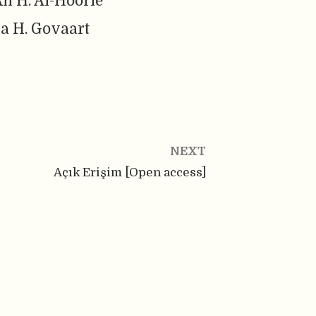
li H. Al-Hoorie
a H. Govaart
NEXT
Açık Erişim [Open access]