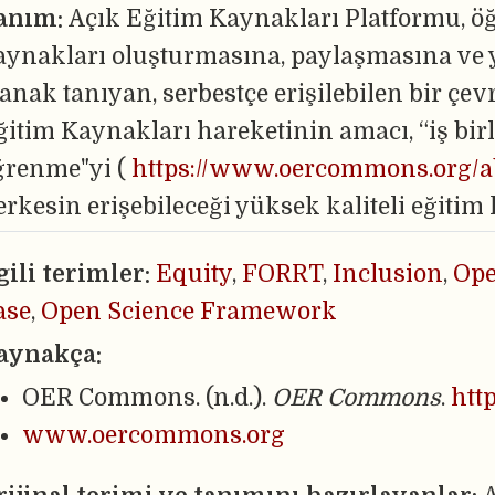
anım:
Açık Eğitim Kaynakları Platformu, ö
aynakları oluşturmasına, paylaşmasına ve
lanak tanıyan, serbestçe erişilebilen bir çe
ğitim Kaynakları hareketinin amacı, “iş bir
ğrenme"yi (
https://www.oercommons.org/a
erkesin erişebileceği yüksek kaliteli eğitim
lgili terimler:
Equity
,
FORRT
,
Inclusion
,
Ope
ase
,
Open Science Framework
aynakça:
OER Commons. (n.d.).
OER Commons
.
htt
www.oercommons.org