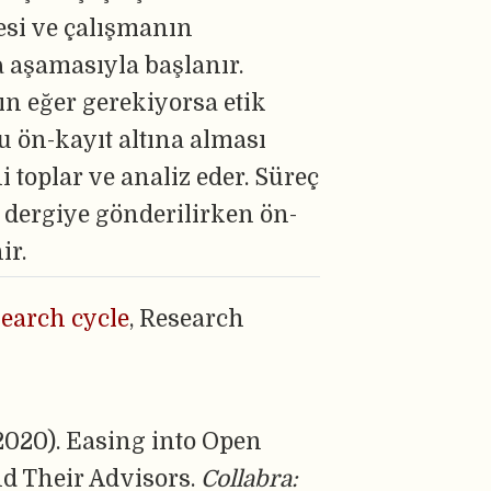
esi ve çalışmanın
 aşamasıyla başlanır.
ın eğer gerekiyorsa etik
 ön-kayıt altına alması
i toplar ve analiz eder. Süreç
 dergiye gönderilirken ön-
ir.
earch cycle
, Research
 (2020). Easing into Open
nd Their Advisors.
Collabra: