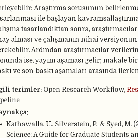
lerleyebilir: Araştırma sorusunun belirlenm
asarlanması ile başlayan kavramsallaştırma
alışma tasarlandıktan sonra, araştırmacılar
nay alması ve çalışmanın nihai versiyonunu
rekebilir. Ardından araştırmacılar verilerin
onunda ise, yayım aşaması gelir; makale bir
askı ve son-baskı aşamaları arasında ilerlen
lgili terimler:
Open Research Workflow,
Res
ipeline
aynakça:
Kathawalla, U., Silverstein, P., & Syed, M.
Science: A Guide for Graduate Students a