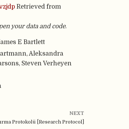
/vzjdp
Retrieved from
pen your data and code
.
ames E Bartlett
Hartmann, Aleksandra
arsons, Steven Verheyen
n
NEXT
ırma Protokolü [Research Protocol]