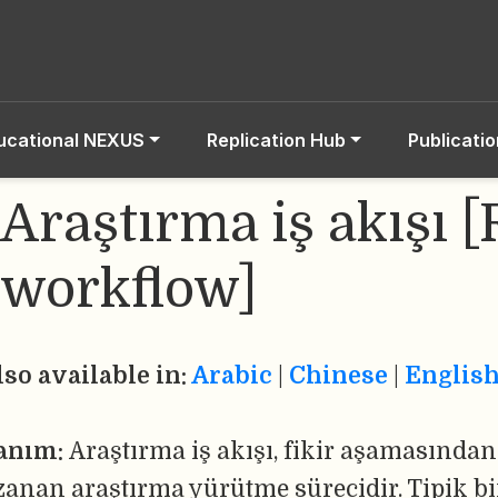
ucational NEXUS
Replication Hub
Publicati
Araştırma iş akışı 
workflow]
lso available in:
Arabic
|
Chinese
|
Englis
anım:
Araştırma iş akışı, fikir aşamasınd
zanan araştırma yürütme sürecidir. Tipik bir