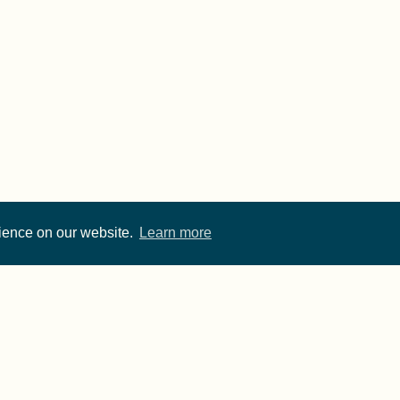
rience on our website.
Learn more
Cite FORRT
Imprint
·
Privacy
- FORRT > Framework for Open and Reproducible Resear