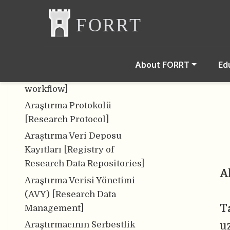
Flexibility]
Anonimlik [Anonymity]
Araştırma Döngüsü
[Research Cycle]
About FORRT
Ed
Araştırma iş akışı [Research
workflow]
Araştırma Protokolü
[Research Protocol]
Araştırma Veri Deposu
Kayıtları [Registry of
Research Data Repositories]
A
Araştırma Verisi Yönetimi
(AVY) [Research Data
T
Management]
u
Araştırmacının Serbestlik