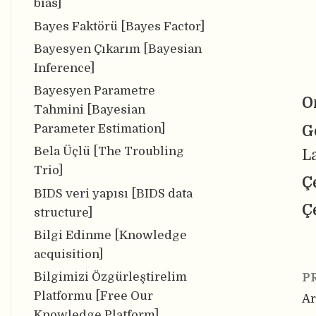
bias]
Bayes Faktörü [Bayes Factor]
Bayesyen Çıkarım [Bayesian
Inference]
Bayesyen Parametre
O
Tahmini [Bayesian
Parameter Estimation]
G
Bela Üçlü [The Troubling
L
Trio]
Ç
BIDS veri yapısı [BIDS data
Ç
structure]
Bilgi Edinme [Knowledge
acquisition]
Bilgimizi Özgürleştirelim
P
Platformu [Free Our
Ar
Knowledge Platform]