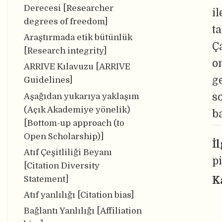
Derecesi [Researcher
i
degrees of freedom]
t
Araştırmada etik bütünlük
Ç
[Research integrity]
o
ARRIVE Kılavuzu [ARRIVE
ge
Guidelines]
s
Aşağıdan yukarıya yaklaşım
(Açık Akademiye yönelik)
b
[Bottom-up approach (to
Open Scholarship)]
İ
Atıf Çeşitliliği Beyanı
p
[Citation Diversity
Statement]
K
Atıf yanlılığı [Citation bias]
Bağlantı Yanlılığı [Affiliation