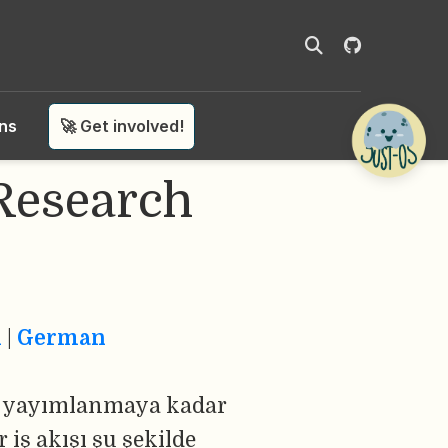
ons
🚀 Get involved!
[Research
h
|
German
an yayımlanmaya kadar
 iş akışı şu şekilde