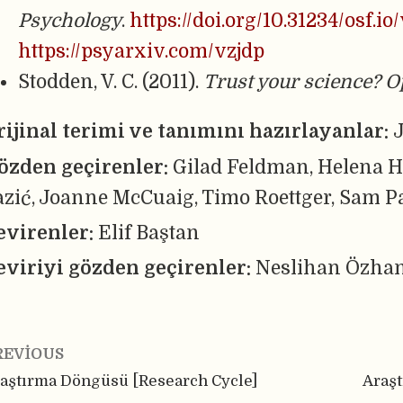
Psychology
.
https://doi.org/10.31234/osf.io
https://psyarxiv.com/vzjdp
Stodden, V. C. (2011).
Trust your science? O
rijinal terimi ve tanımını hazırlayanlar:
J
özden geçirenler:
Gilad Feldman, Helena 
azić, Joanne McCuaig, Timo Roettger, Sam P
evirenler:
Elif Baştan
eviriyi gözden geçirenler:
Neslihan Özha
REVIOUS
aştırma Döngüsü [Research Cycle]
Araşt