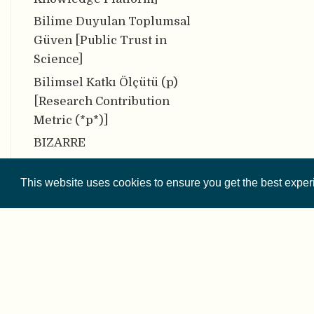
Bilime Duyulan Toplumsal
Güven [Public Trust in
Science]
Bilimsel Katkı Ölçütü (p)
[Research Contribution
Metric (*p*)]
BIZARRE
CARKing
This website uses cookies to ensure you get the best expe
COAR Repolardaki İyi
Uygulamalar için Topluluk
Platformu [COAR Community
Framework for Good
Practices in Repositories]
Creative Commons (CC)
Lisansı [Creative Commons
© 2026 