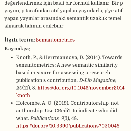
değerlendirmek için basit bir formül kullanır. Bir p
yayını, p tarafından atıf yapılan yayınlarla, p’ye atıf
yapan yayınlar arasındaki semantik uzaklık temel
alınarak tahmin edilebilir.
İlgili terim:
Semantometrics
Kaynakça:
Knoth, P., & Herrmannova, D. (2014). Towards
semantometrics: A new semantic similarity
based measure for assessing a research
publication’s contribution.
D-Lib Magazine
,
20
(11), 8.
https://doi.org/10.1045/november2014-
knoth
Holcombe, A. O. (2019). Contributorship, not
authorship: Use CRediT to indicate who did
what.
Publications
,
7
(3), 48.
https://doi.org/10.3390/publications7030048