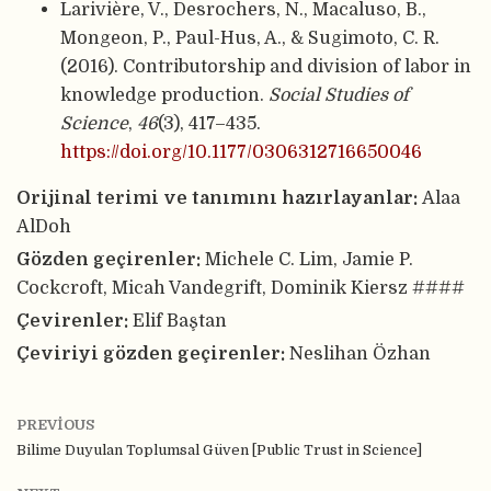
Larivière, V., Desrochers, N., Macaluso, B.,
Mongeon, P., Paul-Hus, A., & Sugimoto, C. R.
(2016). Contributorship and division of labor in
knowledge production.
Social Studies of
Science
,
46
(3), 417–435.
https://doi.org/10.1177/0306312716650046
Orijinal terimi ve tanımını hazırlayanlar:
Alaa
AlDoh
Gözden geçirenler:
Michele C. Lim, Jamie P.
Cockcroft, Micah Vandegrift, Dominik Kiersz ####
Çevirenler:
Elif Baştan
Çeviriyi gözden geçirenler:
Neslihan Özhan
PREVIOUS
Bilime Duyulan Toplumsal Güven [Public Trust in Science]