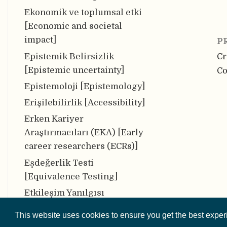
Ekonomik ve toplumsal etki
[Economic and societal
impact]
P
Epistemik Belirsizlik
Cr
[Epistemic uncertainty]
Co
Epistemoloji [Epistemology]
Erişilebilirlik [Accessibility]
Erken Kariyer
Araştırmacıları (EKA) [Early
career researchers (ECRs)]
Eşdeğerlik Testi
[Equivalence Testing]
Etkileşim Yanılgısı
[Interaction Fallacy]
This website uses cookies to ensure you get the best expe
FAIR İlkeleri [FAIR