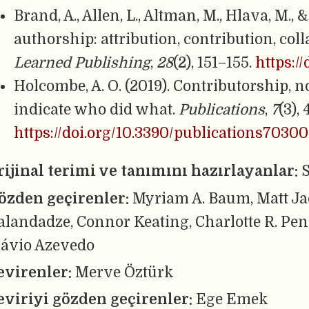
Brand, A., Allen, L., Altman, M., Hlava, M., &
authorship: attribution, contribution, coll
Learned Publishing
,
28
(2), 151–155.
https:/
Holcombe, A. O. (2019). Contributorship, n
indicate who did what.
Publications
,
7
(3), 
https://doi.org/10.3390/publications7030
rijinal terimi ve tanımını hazırlayanlar:
özden geçirenler:
Myriam A. Baum, Matt Ja
alandadze, Connor Keating, Charlotte R. Pe
lávio Azevedo
evirenler:
Merve Öztürk
eviriyi gözden geçirenler:
Ege Emek