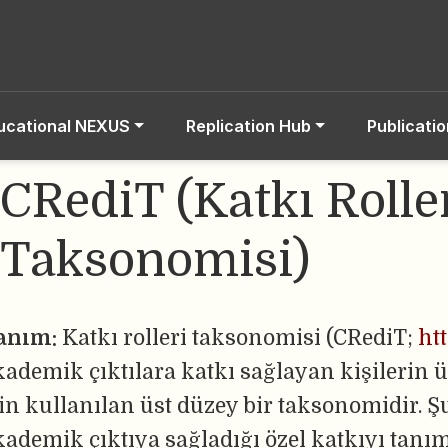
ucational NEXUS
Replication Hub
Publicati
CRediT (Katkı Rolle
Taksonomisi)
anım:
Katkı rolleri taksonomisi (CRediT;
htt
kademik çıktılara katkı sağlayan kişilerin ü
çin kullanılan üst düzey bir taksonomidir. Ş
kademik çıktıya sağladığı özel katkıyı tanı