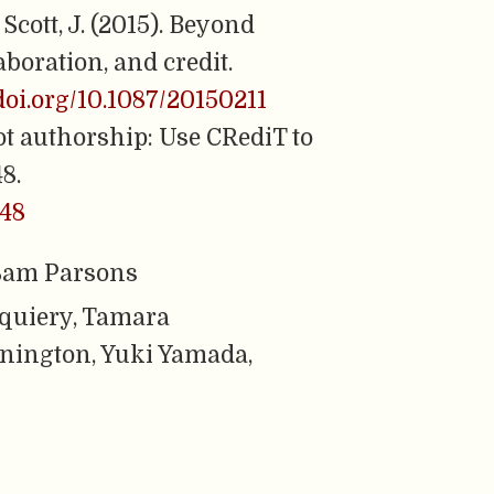
 Scott, J. (2015). Beyond
aboration, and credit.
/doi.org/10.1087/20150211
ot authorship: Use CRediT to
48.
048
Sam Parsons
quiery, Tamara
nnington, Yuki Yamada,