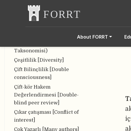
Framework for Good
Practices in Repositories]
Creative Commons (CC)
Lisansı [Creative Commons
(CC) license]
About FORRT
Ed
CRediT (Katkı Rolleri
Taksonomisi)
Çeşitlilik [Diversity]
Çift Bilinçlilik [Double
consciousness]
Çift-kör Hakem
Değerlendirmesi [Double-
T
blind peer review]
a
Çıkar çatışması [Conflict of
i
interest]
a
Çok Yazarlı [Many authors]