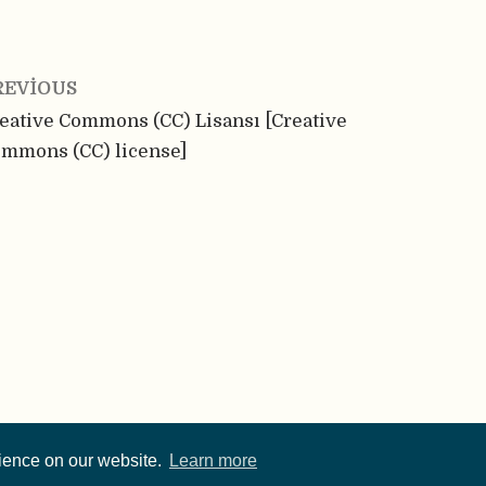
REVIOUS
eative Commons (CC) Lisansı [Creative
mmons (CC) license]
rience on our website.
Learn more