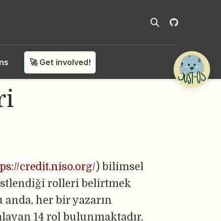
ons
🚀 Get involved!
ri
ps://credit.niso.org/
) bilimsel
stlendiği rolleri belirtmek
u anda, her bir yazarın
mlayan 14 rol bulunmaktadır.