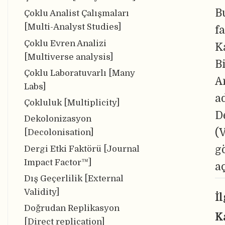
Bu
Çoklu Analist Çalışmaları
[Multi-Analyst Studies]
f
Çoklu Evren Analizi
K
[Multiverse analysis]
B
Çoklu Laboratuvarlı [Many
A
Labs]
a
Çokluluk [Multiplicity]
D
Dekolonizasyon
(V
[Decolonisation]
g
Dergi Etki Faktörü [Journal
Impact Factor™]
a
Dış Geçerlilik [External
Validity]
İ
Doğrudan Replikasyon
K
[Direct replication]