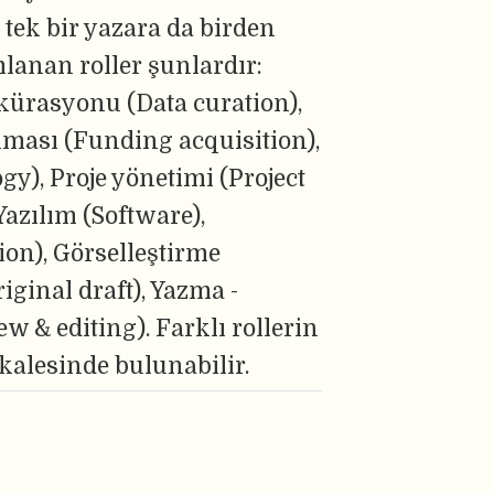
i tek bir yazara da birden
lanan roller şunlardır:
kürasyonu (Data curation),
nması (Funding acquisition),
y), Proje yönetimi (Project
azılım (Software),
on), Görselleştirme
riginal draft), Yazma -
 & editing). Farklı rollerin
kalesinde bulunabilir.