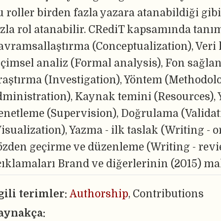
 roller birden fazla yazara atanabildiği gib
azla rol atanabilir. CRediT kapsamında tanım
avramsallaştırma (Conceptualization), Veri 
içimsel analiz (Formal analysis), Fon sağla
raştırma (Investigation), Yöntem (Methodolog
dministration), Kaynak temini (Resources), Y
enetleme (Supervision), Doğrulama (Validati
isualization), Yazma - ilk taslak (Writing - o
özden geçirme ve düzenleme (Writing - review
çıklamaları Brand ve diğerlerinin (2015) ma
lgili terimler:
Authorship
, Contributions
aynakça: