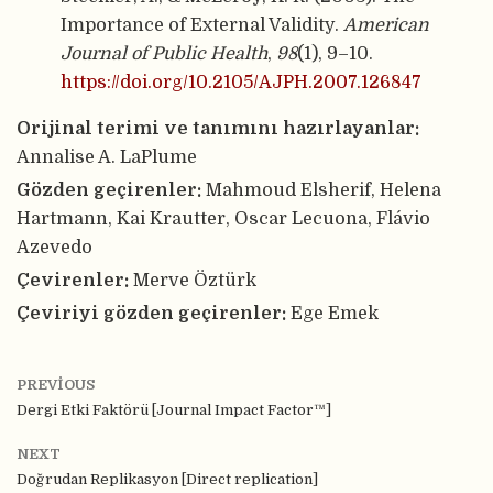
Importance of External Validity.
American
Journal of Public Health
,
98
(1), 9–10.
https://doi.org/10.2105/AJPH.2007.126847
Orijinal terimi ve tanımını hazırlayanlar:
Annalise A. LaPlume
Gözden geçirenler:
Mahmoud Elsherif, Helena
Hartmann, Kai Krautter, Oscar Lecuona, Flávio
Azevedo
Çevirenler:
Merve Öztürk
Çeviriyi gözden geçirenler:
Ege Emek
PREVIOUS
Dergi Etki Faktörü [Journal Impact Factor™]
NEXT
Doğrudan Replikasyon [Direct replication]