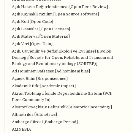
Açık Hakem Değerlendirmesi [Open Peer Review]
Açık Kaynaklı Yazılım [Open Source software]
Açık Kod [Open Code]
Açık Lisanslar [Open Licenses]
Açık Materyal [Open Material]
Açık Veri [Open Data]
Açık, Güvenilir ve Şeffaf Ekoloji ve Evrimsel Biyoloji
Derneği [Society for Open, Reliable, and Transparent
Ecology and Evolutionary biology (SORTEE)]
Ad Hominem Safsatası [Ad hominem bias]
Agaçık Bilim [Bropenscience]
Akademik Etki [Academic Impact]
Akran Topluluğu İçinde Değerlendirme Sistemi (PCI;
Peer Community In)
Aleatorik/Seçkisiz Belirsizlik [Aleatoric uncertainty]
Altmetriler [Altmetrics]
Ambargo Süresi [Embargo Period]
AMNESIA