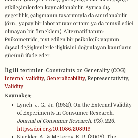
etkileşimlerden kaynaklanabilir. Ayrıca dış
geçerlilik, çalışmanın tasarımıyla da sınırlanabilir
(örn., yapay bir laboratuvar ortamı ya da temsil edici
olmayan bir örneklem). Alternatif tanım:
Psikometride, test edilen bir psikolojik yapının
dışsal değişkenlerle ilişkisini doğrulayan kanıtların
gücünü ifade eder.
İlgili terimler:
Constraints on Generality (COG),
Internal validity
,
Generalizability
, Representativity,
Validity
Kaynakça:
Lynch, J. G., Jr. (1982). On the External Validity
of Experiments in Consumer Research.
Journal of Consumer Research
,
9
(3), 225.
https://doi.org/10.1086/208919
Steckler, A., & McLeroy, K. R. (2008). The