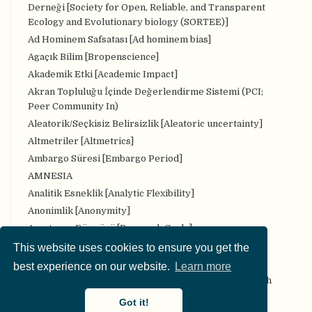
Derneği [Society for Open, Reliable, and Transparent
Ecology and Evolutionary biology (SORTEE)]
Ad Hominem Safsatası [Ad hominem bias]
Agaçık Bilim [Bropenscience]
Akademik Etki [Academic Impact]
Akran Topluluğu İçinde Değerlendirme Sistemi (PCI;
Peer Community In)
Aleatorik/Seçkisiz Belirsizlik [Aleatoric uncertainty]
Altmetriler [Altmetrics]
Ambargo Süresi [Embargo Period]
AMNESIA
Analitik Esneklik [Analytic Flexibility]
Anonimlik [Anonymity]
Araştırma Döngüsü [Research Cycle]
Araştırma iş akışı [Research workflow]
This website uses cookies to ensure you get the
Araştırma Protokolü [Research Protocol]
best experience on our website.
Learn more
Araştırma Veri Deposu Kayıtları [Registry of Research
Data Repositories]
Got it!