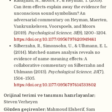
Rabagliati, H., Moors, P., & Heyman, T. (2019).
Can item effects explain away the evidence for
unconscious sound symbolism? An
adversarial commentary on Heyman, Maerten,
Vankrunkelsven, Voorspoels, and Moors
(2019).
Psychological Science
,
31
(9), 1200–1204.
https://doi.org/10.1177/0956797620949461
Silberzahn, R., Simonsohn, U., & Ulhmann, E. L.
(2014). Matched-names analysis reveals no
evidence of name-meaning effects: A
collaborative commentary on Silberzahn and
Uhlmann (2013).
Psychological Science
,
25
(7),
1504–1505.
https://doi.org/10.1177/0956797614533802
Orijinal terimi ve tanımını hazırlayanlar:
Steven Verheyen
Gözden geçirenler:
Mahmoud Elsherif, Sam