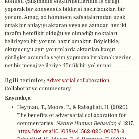
konusu çalışmanın eleştirmenlerinin iş birliği
yaparak bir konsensüs bildirisi hazırladıkları bir
yorum. Amaç, ad hominem safsatalarından uzak,
ortak bir anlayışı aktaran veya en azından her iki
tarafın hemfikir olduğu ve olmadığı noktaları
belirleyen bir yorum hazırlamaktır. Böylelikle,
okuyucuyu ayrı yorumlarda aktarılan karşıt
görüşler arasında seçim yapmaya bırakmak yerine,
net bir mesaj ve ileriye dönük bir yol sunar.
İlgili terimler:
Adversarial collaboration
,
Collaborative commentary
Kaynakça:
Heyman, T., Moors, P., & Rabagliati, H. (2020).
The benefits of adversarial collaboration for
commentaries.
Nature Human Behavior
,
4
, 1217.
https://doi.org/10.1038/s41562-020-00978-6