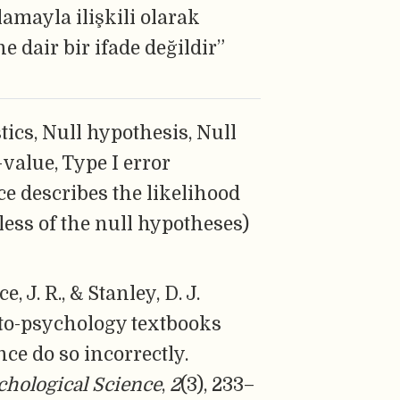
lamayla ilişkili olarak
e dair bir ifade değildir”
tics, Null hypothesis, Null
value, Type I error
nce describes the likelihood
less of the null hypotheses)
, J. R., & Stanley, D. J.
n-to-psychology textbooks
nce do so incorrectly.
chological Science
,
2
(3), 233–