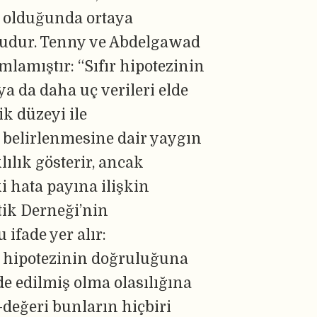
ru olduğunda ortaya
mudur. Tenny ve Abdelgawad
ımlamıştır: “Sıfır hipotezinin
ya da daha uç verileri elde
ik düzeyi ile
in belirlenmesine dair yaygın
ılık gösterir, ancak
 hata payına ilişkin
tik Derneği’nin
ifade yer alır:
fır hipotezinin doğruluğuna
de edilmiş olma olasılığına
-değeri bunların hiçbiri