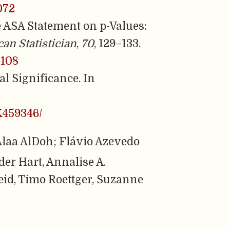
072
The ASA Statement on p-Values:
an Statistician
,
70
, 129–133.
4108
cal Significance. In
K459346/
laa AlDoh; Flávio Azevedo
der Hart, Annalise A.
id, Timo Roettger, Suzanne