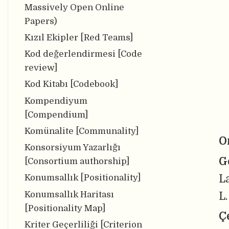
Massively Open Online
Papers)
Kızıl Ekipler [Red Teams]
Kod değerlendirmesi [Code
review]
Kod Kitabı [Codebook]
Kompendiyum
[Compendium]
Komünalite [Communality]
O
Konsorsiyum Yazarlığı
G
[Consortium authorship]
L
Konumsallık [Positionality]
Konumsallık Haritası
L.
[Positionality Map]
Ç
Kriter Geçerliliği [Criterion