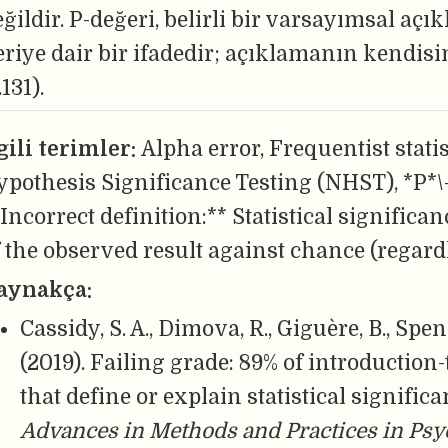
ğildir. P-değeri, belirli bir varsayımsal açık
riye dair bir ifadedir; açıklamanın kendisin
.131).
lgili terimler:
Alpha error, Frequentist statis
ypothesis Significance Testing (NHST), *P*\-
Incorrect definition:** Statistical significa
f the observed result against chance (regard
aynakça:
Cassidy, S. A., Dimova, R., Giguère, B., Spence
(2019). Failing grade: 89% of introductio
that define or explain statistical significa
Advances in Methods and Practices in Psy