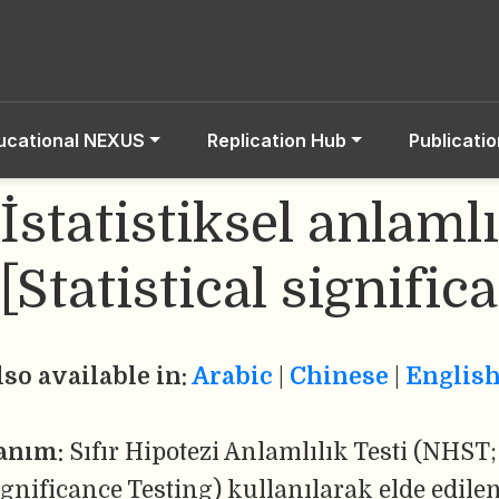
ucational NEXUS
Replication Hub
Publicati
İstatistiksel anlamlı
[Statistical signific
lso available in:
Arabic
|
Chinese
|
Englis
anım:
Sıfır Hipotezi Anlamlılık Testi (NHST
gnificance Testing) kullanılarak elde edilen