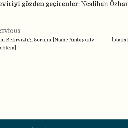
eviriyi gözden geçirenler:
Neslihan Özha
REVIOUS
im Belirsizliği Sorunu [Name Ambiguity
İstatis
oblem]