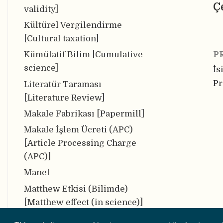
Ç
validity]
Kültürel Vergilendirme
[Cultural taxation]
Kümülatif Bilim [Cumulative
P
science]
İs
Pr
Literatür Taraması
[Literature Review]
Makale Fabrikası [Papermill]
Makale İşlem Ücreti (APC)
[Article Processing Charge
(APC)]
Manel
Matthew Etkisi (Bilimde)
[Matthew effect (in science)]
Meta-analiz [Meta-analysis]