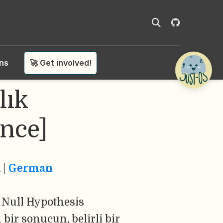
ons
🚀 Get involved!
lık
ance]
h
|
German
; Null Hypothesis
 bir sonucun, belirli bir