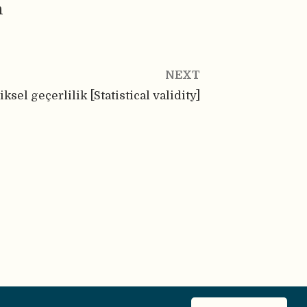
n
NEXT
tiksel geçerlilik [Statistical validity]