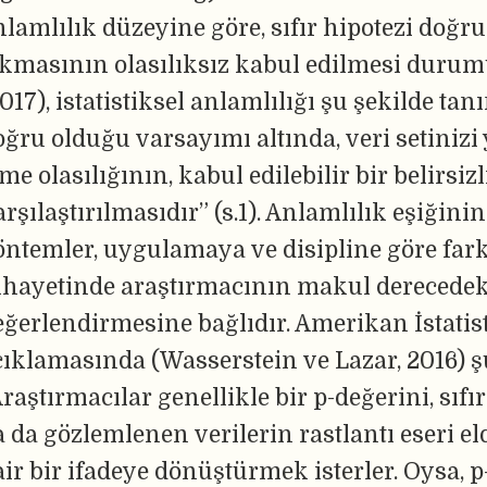
nlamlılık düzeyine göre, sıfır hipotezi doğ
ıkmasının olasılıksız kabul edilmesi duru
017), istatistiksel anlamlılığı şu şekilde tan
oğru olduğu varsayımı altında, veri setinizi 
me olasılığının, kabul edilebilir bir belirsizl
arşılaştırılmasıdır” (s.1). Anlamlılık eşiğin
öntemler, uygulamaya ve disipline göre farkl
ihayetinde araştırmacının makul derecedeki
eğerlendirmesine bağlıdır. Amerikan İstatis
çıklamasında (Wasserstein ve Lazar, 2016) şu 
Araştırmacılar genellikle bir p-değerini, sı
a da gözlemlenen verilerin rastlantı eseri el
air bir ifadeye dönüştürmek isterler. Oysa, p