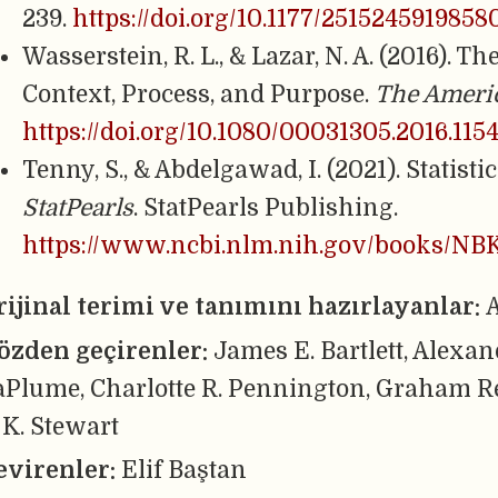
239.
https://doi.org/10.1177/2515245919858
Wasserstein, R. L., & Lazar, N. A. (2016). 
Context, Process, and Purpose.
The Americ
https://doi.org/10.1080/00031305.2016.115
Tenny, S., & Abdelgawad, I. (2021). Statisti
StatPearls
. StatPearls Publishing.
https://www.ncbi.nlm.nih.gov/books/NB
rijinal terimi ve tanımını hazırlayanlar:
A
özden geçirenler:
James E. Bartlett, Alexan
aPlume, Charlotte R. Pennington, Graham Re
 K. Stewart
evirenler:
Elif Baştan