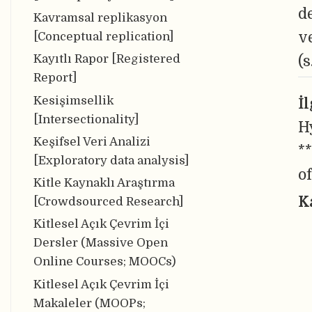
de
Kavramsal replikasyon
ve
[Conceptual replication]
Kayıtlı Rapor [Registered
(s
Report]
Kesişimsellik
İ
[Intersectionality]
H
Keşifsel Veri Analizi
**
[Exploratory data analysis]
o
Kitle Kaynaklı Araştırma
K
[Crowdsourced Research]
Kitlesel Açık Çevrim İçi
Dersler (Massive Open
Online Courses; MOOCs)
Kitlesel Açık Çevrim İçi
Makaleler (MOOPs;