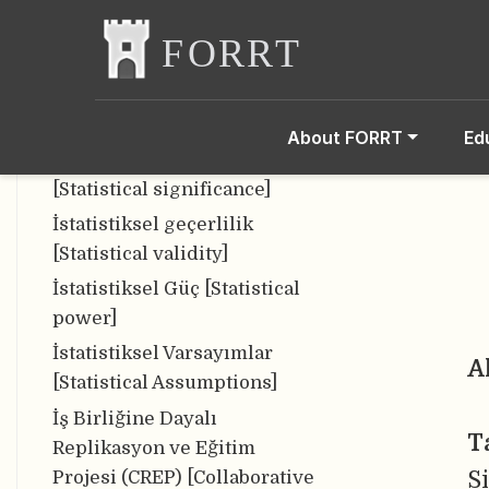
İlk-son Yazar Vurgusu
Normu [First-last-author-
emphasis norm (FLAE)]
İsim Belirsizliği Sorunu
[Name Ambiguity Problem]
About FORRT
Ed
İstatistiksel anlamlılık
[Statistical significance]
İstatistiksel geçerlilik
[Statistical validity]
İstatistiksel Güç [Statistical
power]
İstatistiksel Varsayımlar
A
[Statistical Assumptions]
İş Birliğine Dayalı
T
Replikasyon ve Eğitim
Si
Projesi (CREP) [Collaborative