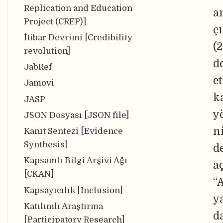
Replication and Education
a
Project (CREP)]
ç
İtibar Devrimi [Credibility
(2
revolution]
d
JabRef
et
Jamovi
k
JASP
y
JSON Dosyası [JSON file]
n
Kanıt Sentezi [Evidence
Synthesis]
d
Kapsamlı Bilgi Arşivi Ağı
a
[CKAN]
“
Kapsayıcılık [Inclusion]
y
Katılımlı Araştırma
d
[Participatory Research]