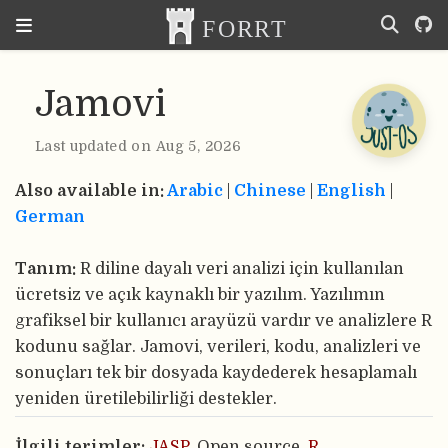
Jamovi
Last updated on Aug 5, 2026
Also available in:
Arabic
|
Chinese
|
English
|
German
Tanım:
R diline dayalı veri analizi için kullanılan
ücretsiz ve açık kaynaklı bir yazılım. Yazılımın
grafiksel bir kullanıcı arayüzü vardır ve analizlere R
kodunu sağlar. Jamovi, verileri, kodu, analizleri ve
sonuçları tek bir dosyada kaydederek hesaplamalı
yeniden üretilebilirliği destekler.
İlgili terimler:
JASP
, Open source,
R
,