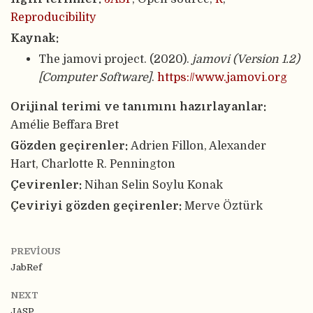
Reproducibility
Kaynak:
The jamovi project. (2020).
jamovi (Version 1.2)
[Computer Software]
.
https://www.jamovi.org
Orijinal terimi ve tanımını hazırlayanlar:
Amélie Beffara Bret
Gözden geçirenler:
Adrien Fillon, Alexander
Hart, Charlotte R. Pennington
Çevirenler:
Nihan Selin Soylu Konak
Çeviriyi gözden geçirenler:
Merve Öztürk
PREVIOUS
JabRef
NEXT
JASP