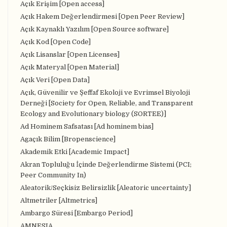
Açık Erişim [Open access]
Açık Hakem Değerlendirmesi [Open Peer Review]
Açık Kaynaklı Yazılım [Open Source software]
Açık Kod [Open Code]
Açık Lisanslar [Open Licenses]
Açık Materyal [Open Material]
Açık Veri [Open Data]
Açık, Güvenilir ve Şeffaf Ekoloji ve Evrimsel Biyoloji
Derneği [Society for Open, Reliable, and Transparent
Ecology and Evolutionary biology (SORTEE)]
Ad Hominem Safsatası [Ad hominem bias]
Agaçık Bilim [Bropenscience]
Akademik Etki [Academic Impact]
Akran Topluluğu İçinde Değerlendirme Sistemi (PCI;
Peer Community In)
Aleatorik/Seçkisiz Belirsizlik [Aleatoric uncertainty]
Altmetriler [Altmetrics]
Ambargo Süresi [Embargo Period]
AMNESIA